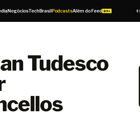
edia
Negócios
Tech
Brasil
Podcasts
Além do Feed
E
ian Tudesco
r
cellos