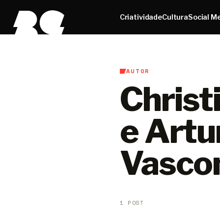
Criatividade
Cultura
Social M
AUTOR
Christ
e Artu
Vascon
1 POST