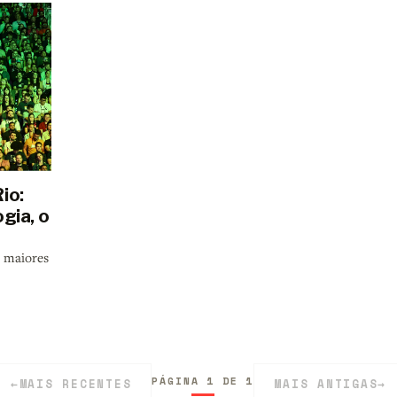
io:
gia, o
r maiores
PÁGINA 1 DE 1
←
MAIS RECENTES
MAIS ANTIGAS
→