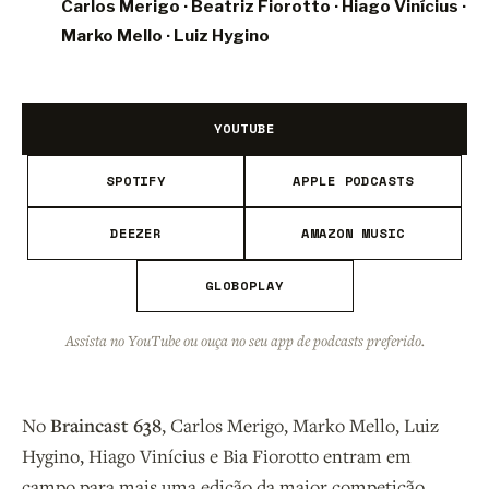
Carlos Merigo
·
Beatriz Fiorotto
·
Hiago Vinícius
·
Marko Mello
·
Luiz Hygino
YOUTUBE
SPOTIFY
APPLE PODCASTS
DEEZER
AMAZON MUSIC
GLOBOPLAY
Assista no YouTube ou ouça no seu app de podcasts preferido.
No
Braincast 638
, Carlos Merigo, Marko Mello, Luiz
Hygino, Hiago Vinícius e Bia Fiorotto entram em
campo para mais uma edição da maior competição