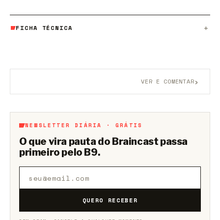
FICHA TÉCNICA
›
VER E COMENTAR
Aberto a membros do B9.
Crie sua conta grátis
para
participar.
NEWSLETTER DIÁRIA · GRÁTIS
O que vira pauta do Braincast passa
primeiro pelo B9.
QUERO RECEBER