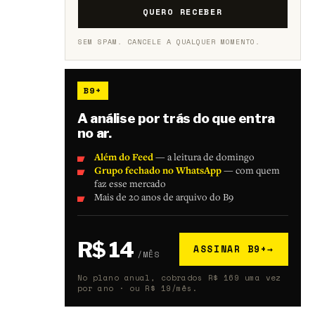
QUERO RECEBER
SEM SPAM. CANCELE A QUALQUER MOMENTO.
B9+
A análise por trás do que entra
no ar.
Além do Feed
— a leitura de domingo
Grupo fechado no WhatsApp
— com quem
faz esse mercado
Mais de 20 anos de arquivo do B9
R$ 14
ASSINAR B9+
→
/MÊS
No plano anual, cobrados R$ 169 uma vez
por ano · ou R$ 19/mês.