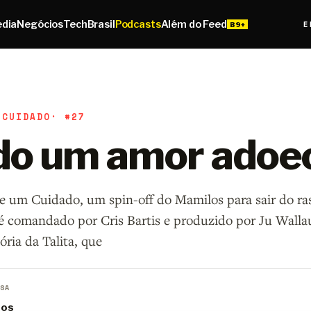
edia
Negócios
Tech
Brasil
Podcasts
Além do Feed
E
 CUIDADO
· #27
o um amor adoe
de um Cuidado, um spin-off do Mamilos para sair do ra
é comandado por Cris Bartis e produzido por Ju Wallau
ória da Talita, que
SA
ros