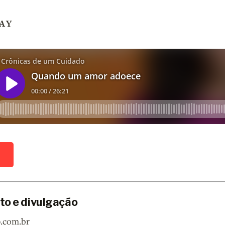
AY
D
to e divulgação
9.com.br