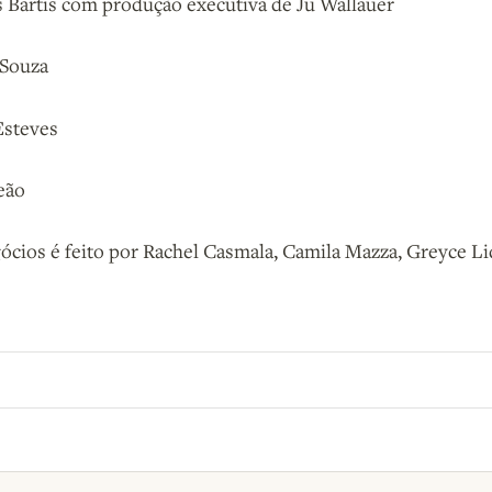
 Bartis com produção executiva de Ju Wallauer
 Souza
Esteves
eão
cios é feito por Rachel Casmala, Camila Mazza, Greyce Li
o B9.
Crie sua conta grátis
para participar.