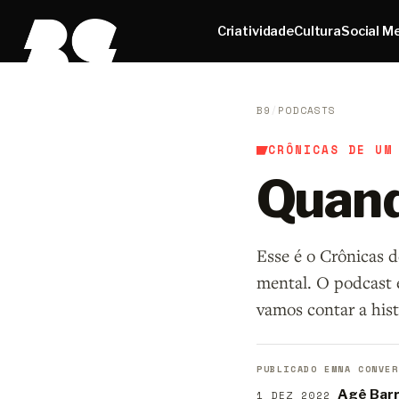
Criatividade
Cultura
Social M
B9
/
PODCASTS
CRÔNICAS DE UM
Quand
Esse é o Crônicas 
mental. O podcast 
vamos contar a hist
PUBLICADO EM
NA CONVER
Agê Bar
1 DEZ 2022