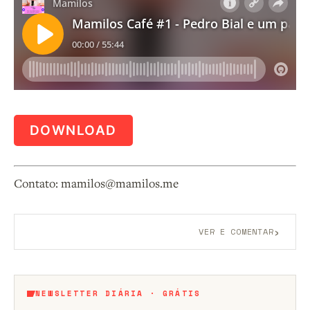
DOWNLOAD
Contato: mamilos@mamilos.me
›
VER E COMENTAR
Aberto a membros do B9.
Crie sua conta grátis
para
participar.
NEWSLETTER DIÁRIA · GRÁTIS