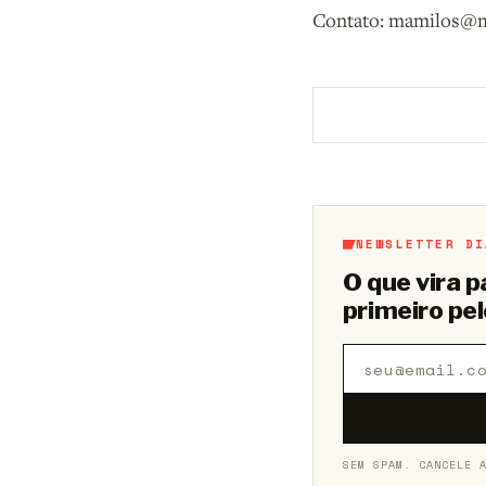
Contato: mamilos@
Aberto a membros d
NEWSLETTER DI
O que vira 
primeiro pel
SEM SPAM. CANCELE 