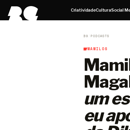
Criatividade
Cultura
Social M
B9
/
PODCASTS
MAMILOS
Mamil
Magal
um es
eu ap