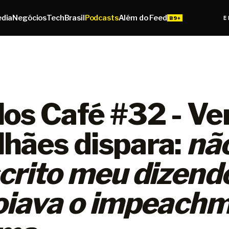
edia
Negócios
Tech
Brasil
Podcasts
Além do Feed
E
os Café #32 - Ve
hães dispara:
nã
crito meu dizend
oiava o impeach