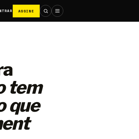
ASSINE
NTRAR
ra
o tem
o que
ment