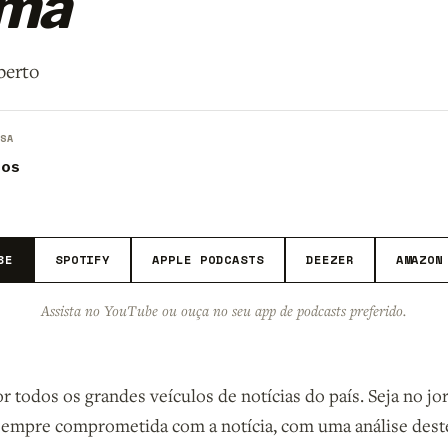
lma
berto
SA
ros
BE
SPOTIFY
APPLE PODCASTS
DEEZER
AMAZON
Assista no YouTube ou ouça no seu app de podcasts preferido.
 todos os grandes veículos de notícias do país. Seja no jorn
 sempre comprometida com a notícia, com uma análise dest