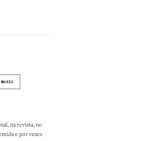
 MUSIC
al, na revista, no
emida e por vezes