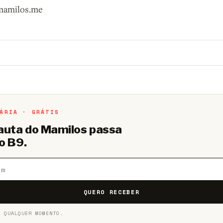
mamilos.me
o B9.
Crie sua conta grátis
para participar.
ÁRIA · GRÁTIS
pauta do Mamilos passa
o B9.
QUERO RECEBER
A QUALQUER MOMENTO.