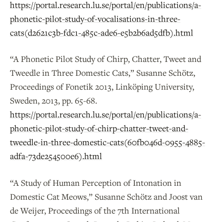
https://portal.research.lu.se/portal/en/publications/a-
phonetic-pilot-study-of-vocalisations-in-three-
cats(d2621c3b-fdc1-485c-ade6-e5b2b6ad5dfb).html
“A Phonetic Pilot Study of Chirp, Chatter, Tweet and
Tweedle in Three Domestic Cats,” Susanne Schötz,
Proceedings of Fonetik 2013, Linköping University,
Sweden, 2013, pp. 65-68.
https://portal.research.lu.se/portal/en/publications/a-
phonetic-pilot-study-of-chirp-chatter-tweet-and-
tweedle-in-three-domestic-cats(60fb046d-0955-4885-
adfa-73de254500e6).html
“A Study of Human Perception of Intonation in
Domestic Cat Meows,” Susanne Schötz and Joost van
de Weijer, Proceedings of the 7th International