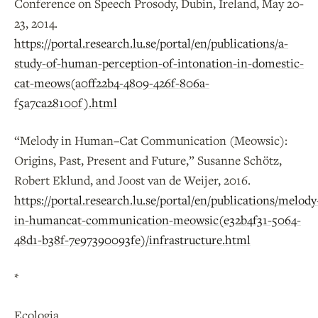
Conference on Speech Prosody, Dubin, Ireland, May 20-
23, 2014.
https://portal.research.lu.se/portal/en/publications/a-
study-of-human-perception-of-intonation-in-domestic-
cat-meows(a0ff22b4-4809-426f-806a-
f5a7ca28100f).html
“Melody in Human–Cat Communication (Meowsic):
Origins, Past, Present and Future,” Susanne Schötz,
Robert Eklund, and Joost van de Weijer, 2016.
https://portal.research.lu.se/portal/en/publications/melody
in-humancat-communication-meowsic(e32b4f31-5064-
48d1-b38f-7e97390093fe)/infrastructure.html
*
Ecologia