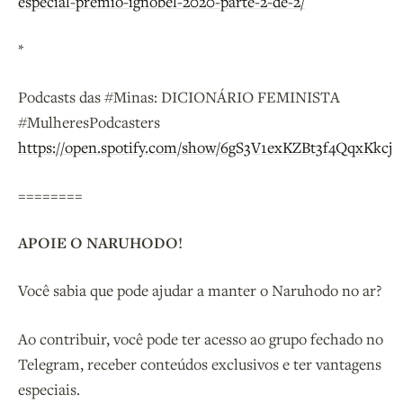
especial-premio-ignobel-2020-parte-2-de-2/
*
Podcasts das #Minas: DICIONÁRIO FEMINISTA
#MulheresPodcasters
https://open.spotify.com/show/6gS3V1exKZBt3f4QqxKkcj
========
APOIE O NARUHODO!
Você sabia que pode ajudar a manter o Naruhodo no ar?
Ao contribuir, você pode ter acesso ao grupo fechado no
Telegram, receber conteúdos exclusivos e ter vantagens
especiais.