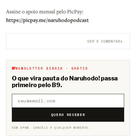
Assine o apoio mensal pelo PicPay:
https://picpay.me/naruhodopodcast
›
VER E COMENTAR
Aberto a membros do B9.
Crie sua conta grátis
para
participar.
NEWSLETTER DIÁRIA · GRÁTIS
O que vira pauta do Naruhodo! passa
primeiro pelo B9.
QUERO RECEBER
SEM SPAM. CANCELE A QUALQUER MOMENTO.