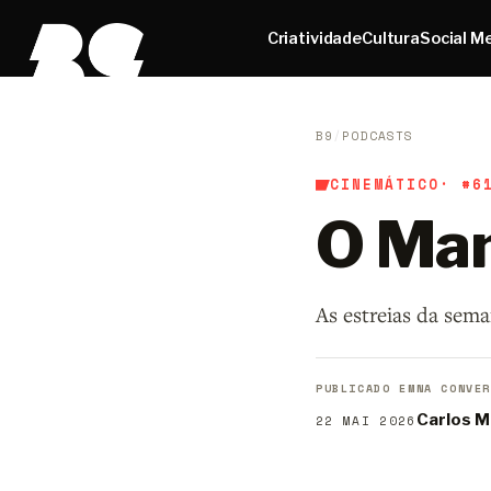
Criatividade
Cultura
Social M
B9
/
PODCASTS
CINEMÁTICO
· #6
O Man
As estreias da sem
PUBLICADO EM
NA CONVER
Carlos M
22 MAI 2026