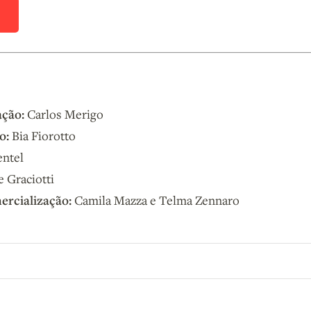
D
ação:
Carlos Merigo
o:
Bia Fiorotto
entel
 Graciotti
ercialização:
Camila Mazza e Telma Zennaro
o B9.
Crie sua conta grátis
para participar.