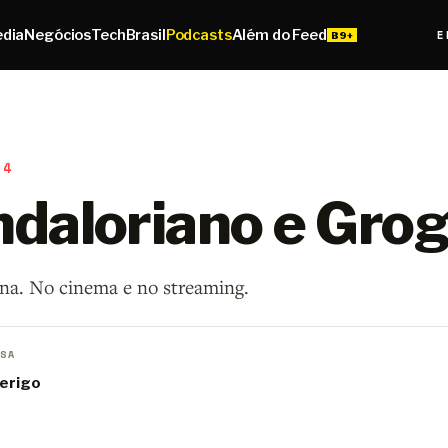
edia
Negócios
Tech
Brasil
Podcasts
Além do Feed
E
14
daloriano e Gro
ana. No cinema e no streaming.
SA
erigo