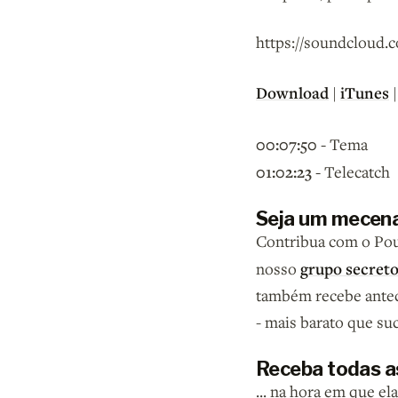
https://soundcloud.
Download
iTunes
|
00:07:50 -
Tema
01:02:23 -
Telecatch
Seja um mecena
Contribua com o Pouc
grupo secret
nosso
também recebe antec
- mais barato que su
Receba todas as
... na hora em que e