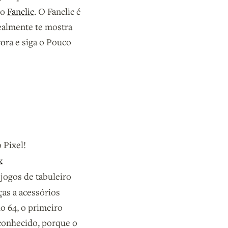
no
Fanclic
. O Fanclic é
realmente te mostra
gora
e siga o Pouco
 Pixel!
x
 jogos de tabuleiro
as a acessórios
do 64, o primeiro
 conhecido, porque o