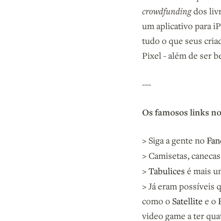
crowdfunding
dos liv
um aplicativo para i
tudo o que seus cria
Pixel - além de ser 
---
Os famosos links no
>
Siga a gente no
Fan
>
Camisetas, canecas
>
Tabulices
é mais um
>
Já eram possíveis 
como o
Satellite
e o
video game a ter qua