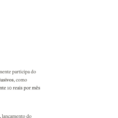
mente participa do
lusivos
, como
te 10 reais por mês
s, lançamento do