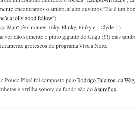
lmente encontramos o amigo, aí sim ouvimos "Ele é um b
he's a jolly good fellow
").
Pac-Man"
têm nomes: Inky, Blinky, Pinky e... Clyde (!)
ai ver não somente o pinto gigante do Gugu (!!!) mas tam
lutamente grotescos do programa Viva a Noite
do Pouco Pixel foi composto pelo
Rodrigo Faleiros
, da
Wagg
vinhetas e a trilha sonora de fundo são do
Azureflux
.
o B9.
Crie sua conta grátis
para participar.