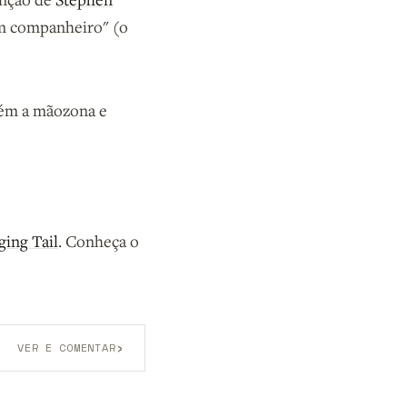
om companheiro" (o
bém a mãozona e
ing Tail
. Conheça o
›
VER E COMENTAR