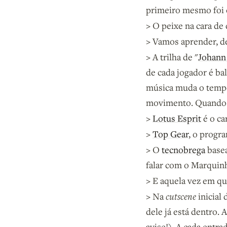
primeiro mesmo foi
>
O peixe na cara de
>
Vamos aprender, de
>
A trilha de "
Johann 
de cada jogador é ba
música muda o tempo
movimento. Quando e
>
Lotus Esprit
é o car
>
Top Gear
, o progr
>
O
tecnobrega
basea
falar com o Marquinho
>
E aquela vez em q
>
Na
cutscene
inicial 
dele já está dentro.
avise!). A cada entr