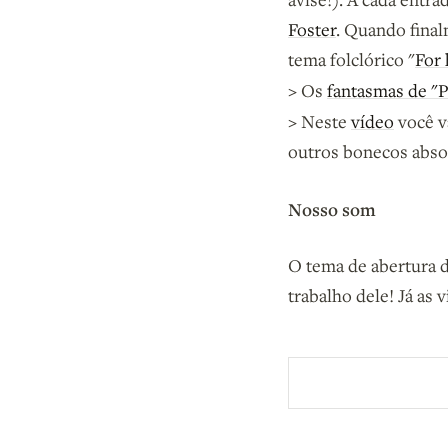
Foster
. Quando fina
tema folclórico "
For 
>
Os
fantasmas de "
>
Neste
vídeo
você v
outros bonecos abso
Nosso som
O tema de abertura 
trabalho dele! Já as 
Aberto a membros d