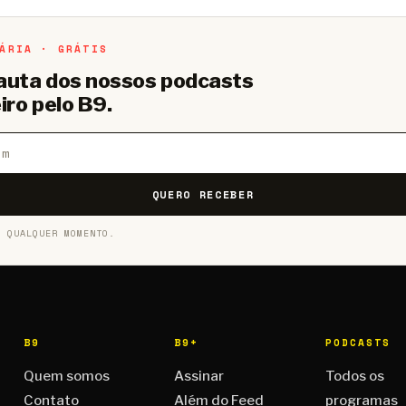
ÁRIA · GRÁTIS
pauta dos nossos podcasts
iro pelo B9.
QUERO RECEBER
A QUALQUER MOMENTO.
B9
B9+
PODCASTS
Quem somos
Assinar
Todos os
Contato
Além do Feed
programas