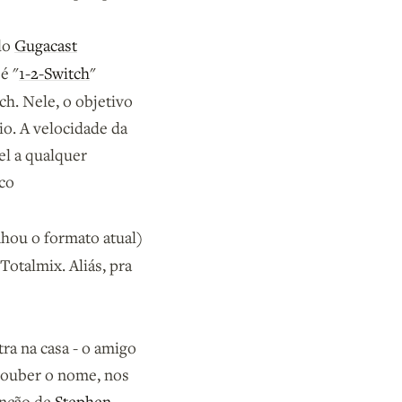
do
Gugacast
é "
1-2-Switch
"
h. Nele, o objetivo
io. A velocidade da
vel a qualquer
co
nhou o formato atual)
otalmix. Aliás, pra
ra na casa - o amigo
 souber o nome, nos
anção de
Stephen