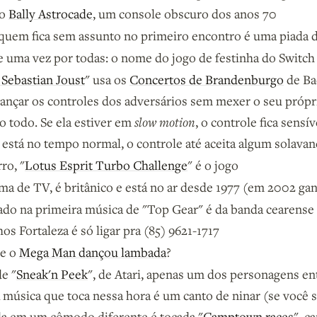
 o
Bally Astrocade
, um console obscuro dos anos 70
 quem fica sem assunto no primeiro encontro é uma piada 
 uma vez por todas: o nome do jogo de festinha do Switch 
Sebastian Joust
" usa os
Concertos de Brandenburgo
de Bac
lançar os controles dos adversários sem mexer o seu própr
 todo. Se ela estiver em
slow motion
, o controle fica sensí
stá no tempo normal, o controle até aceita algum solavan
ro, "
Lotus Esprit Turbo Challenge
" é o jogo
ama de TV, é britânico e está no ar desde 1977 (em 2002 ga
do na primeira música de "Top Gear" é da banda cearense T
s Fortaleza é só ligar pra (85) 9621-1717
ue o
Mega Man dançou lambada
?
de "
Sneak'n Peek
", de Atari, apenas um dos personagens ent
 A música que toca nessa hora é um canto de ninar (se você
ada em um cômodo diferente é tocada "
Camptown races
", c