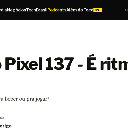
edia
Negócios
Tech
Brasil
Podcasts
Além do Feed
E
Pixel 137 - É rit
ra beber ou pra jogar?
SA
erigo