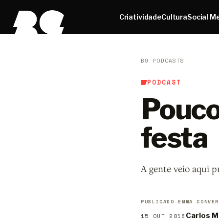
Criatividade
Cultura
Social M
B9
/
PODCASTS
PODCAST
Pouco 
festa
A gente veio aqui p
PUBLICADO EM
NA CONVER
Carlos M
15 OUT 2018