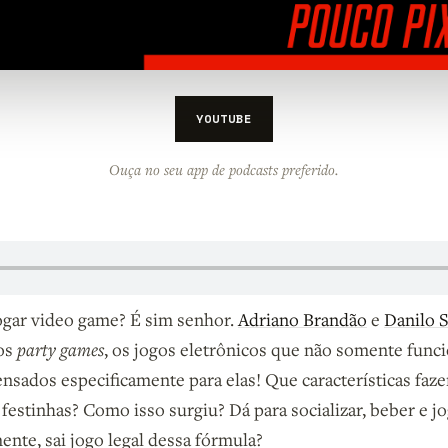
YOUTUBE
Ouça no seu app de podcasts preferido.
 jogar video game? É sim senhor.
Adriano Brandão
e
Danilo S
os
party games
, os jogos eletrônicos que não somente fun
sados especificamente para elas! Que características fa
festinhas? Como isso surgiu? Dá para socializar, beber e 
ente, sai jogo legal dessa fórmula?