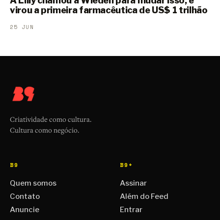
A Lilly chamou a Wieden para mudar isso, e
virou a primeira farmacêutica de US$ 1 trilhão
25 JUN
Criatividade como cultura.
Cultura como negócio.
B9
B9+
Quem somos
Assinar
Contato
Além do Feed
Anuncie
Entrar