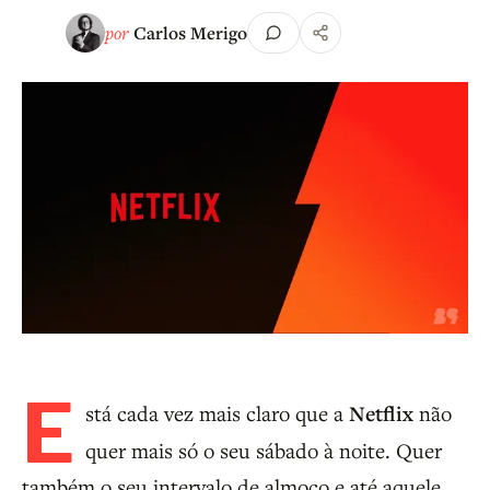
por
Carlos Merigo
E
stá cada vez mais claro que a
Netflix
não
quer mais só o seu sábado à noite. Quer
também o seu intervalo de almoço e até aquele