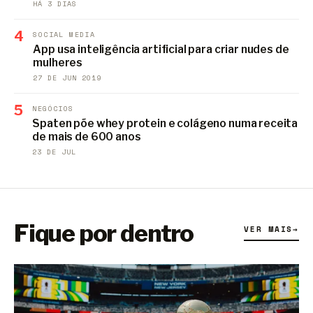
HÁ 3 DIAS
4
SOCIAL MEDIA
App usa inteligência artificial para criar nudes de
mulheres
27 DE JUN 2019
5
NEGÓCIOS
Spaten põe whey protein e colágeno numa receita
de mais de 600 anos
23 DE JUL
Fique por dentro
VER MAIS
→