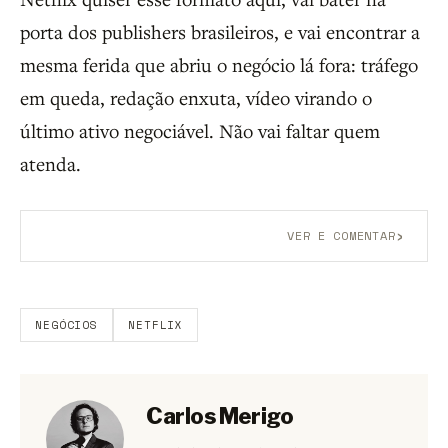
porta dos publishers brasileiros, e vai encontrar a
mesma ferida que abriu o negócio lá fora: tráfego
em queda, redação enxuta, vídeo virando o
último ativo negociável. Não vai faltar quem
atenda.
›
VER E COMENTAR
Aberto a membros do B9.
Crie sua conta grátis
para
participar.
NEGÓCIOS
NETFLIX
Carlos Merigo