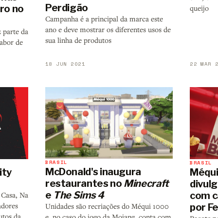
Perdigão
aro no
queijo
Campanha é a principal da marca este
ano e deve mostrar os diferentes usos de
 parte da
sua linha de produtos
abor de
18 JUN 2021
22 MAR 
BRASIL
BRASIL
McDonald's inaugura
ity
Méqui
restaurantes no
Minecraft
divul
e
The Sims 4
com c
 Casa, Na
adores
por F
Unidades são recriações do Méqui 1000
utos da
e, no caso do jogo da Mojang, conta com