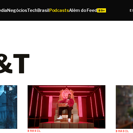
edia
Negócios
Tech
Brasil
Podcasts
Além do Feed
E
&T
BRASIL
BRASIL