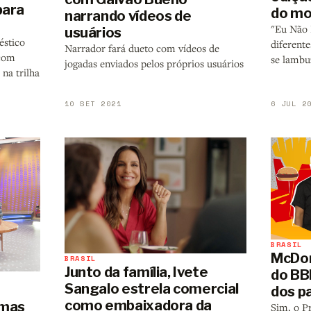
para
do mo
narrando vídeos de
"Eu Não 
usuários
éstico
diferente
Narrador fará dueto com vídeos de
 com
se lambu
jogadas enviados pelos próprios usuários
 na trilha
10 SET 2021
6 JUL 2
BRASIL
McDon
BRASIL
Junto da família, Ivete
do B
Sangalo estrela comercial
dos p
como embaixadora da
amas
Sim, o P