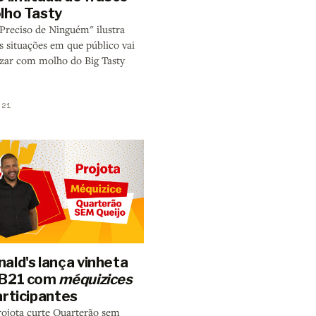
lho Tasty
Preciso de Ninguém" ilustra
s situações em que público vai
zar com molho do Big Tasty
021
ald's lança vinheta
BB21 com
méquizices
articipantes
rojota curte Quarterão sem