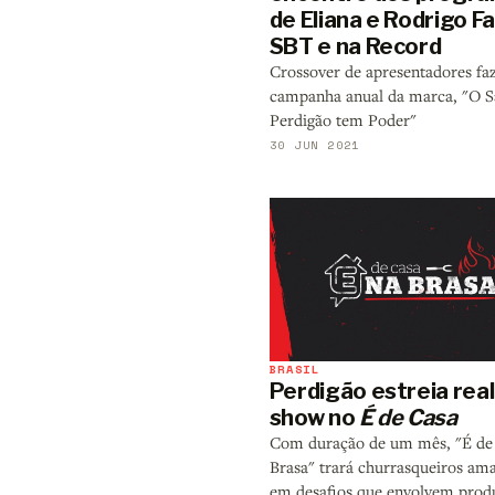
de Eliana e Rodrigo F
SBT e na Record
Crossover de apresentadores faz
campanha anual da marca, "O S
Perdigão tem Poder"
30 JUN 2021
BRASIL
Perdigão estreia real
show no
É de Casa
Com duração de um mês, "É de
Brasa" trará churrasqueiros am
em desafios que envolvem prod