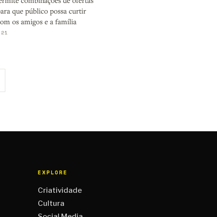
ermite combinações de ofertas
ara que público possa curtir
com os amigos e a família
021
EXPLORE
Criatividade
Cultura
Social Media