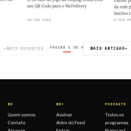
Pacote p
um QR Code para o McDelivery
da rede p
lanches 
18 FEV 2021
2 FEV 2
PÁGINA 1 DE 4
←
MAIS RECENTES
MAIS ANTIGAS
→
B9
B9+
PODCASTS
Quem somos
Assinar
Todos os
Contato
Além do Feed
programas
Anuncie
Entrar
Braincast