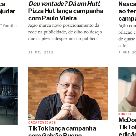
Deu vontade? Dá um Hut!
:
ca
Nesca
Pizza Hut lança campanha
ajudar
ao te
com Paulo Vieira
camp
Ação marca novo posicionamento da
 “Família
Ação con
rede na publicidade, de olho no desejo
relação 
que as pizzas despertam no público
de quase
café
21 FEV 2022
7 OUT 2
BRASIL
McDon
CRIATIVIDADE
TikTo
TikTok lança campanha
m
edição
com Galvão Bueno