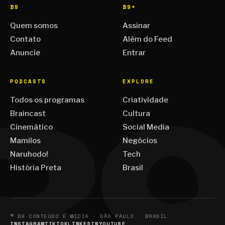
B9
B9+
Quem somos
Assinar
Contato
Além do Feed
Anuncie
Entrar
PODCASTS
EXPLORE
Todos os programas
Criatividade
Braincast
Cultura
Cinemático
Social Media
Mamilos
Negócios
Naruhodo!
Tech
História Preta
Brasil
© B9 CONTEÚDO E MÍDIA · SÃO PAULO · BRASIL
INSTAGRAM
TIKTOK
LINKEDIN
YOUTUBE