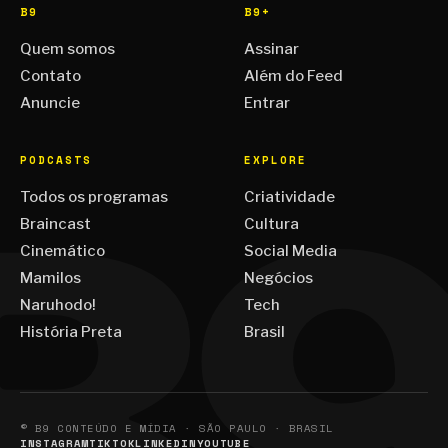
B9
B9+
Quem somos
Assinar
Contato
Além do Feed
Anuncie
Entrar
PODCASTS
EXPLORE
Todos os programas
Criatividade
Braincast
Cultura
Cinemático
Social Media
Mamilos
Negócios
Naruhodo!
Tech
História Preta
Brasil
© B9 CONTEÚDO E MÍDIA · SÃO PAULO · BRASIL
INSTAGRAM
TIKTOK
LINKEDIN
YOUTUBE