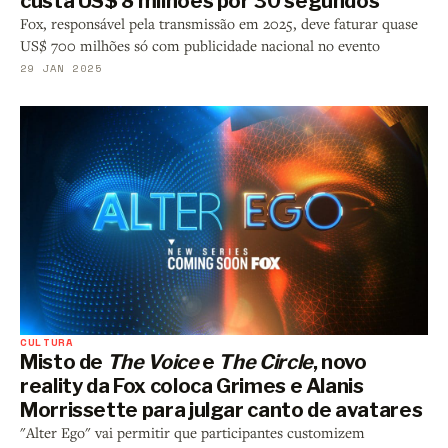
custa US$ 8 milhões por 30 segundos
Fox, responsável pela transmissão em 2025, deve faturar quase
US$ 700 milhões só com publicidade nacional no evento
29 JAN 2025
CULTURA
Misto de
The Voice
e
The Circle
, novo
reality da Fox coloca Grimes e Alanis
Morrissette para julgar canto de avatares
"Alter Ego" vai permitir que participantes customizem