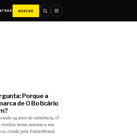
ASSINE
NTRAR
rgunta: Porque a
marca de O Boticário
im?
ndo 34 anos de existência, O
o revelou nessa semana a sua
ca, criada pela FutureBrand.