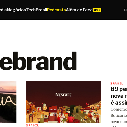
edia
Negócios
Tech
Brasil
Podcasts
Além do Feed
E
rebrand
BRASIL
B9 pe
nova 
é ass
Comemora
Boticári
nova mar
BRASIL