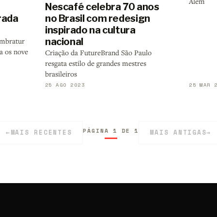
Além
Nescafé celebra 70 anos
no Brasil com redesign
rada
inspirado na cultura
nacional
Embratur
a os nove
Criação da FutureBrand São Paulo
resgata estilo de grandes mestres
brasileiros
25 AGO 2023
25 MAR 
PÁGINA 1 DE 1
←
MAIS RECENTES
MAIS ANTIGAS
→