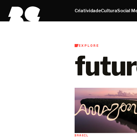
Criatividade
Cultura
Social M
EXPLORE
futu
BRASIL