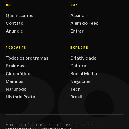
B9
B9+
Quem somos
Assinar
Contato
Além do Feed
Anuncie
Entrar
PODCASTS
EXPLORE
Todos os programas
Criatividade
Braincast
Cultura
Cinemático
Social Media
Mamilos
Negócios
Naruhodo!
Tech
História Preta
Brasil
© B9 CONTEÚDO E MÍDIA · SÃO PAULO · BRASIL
INSTAGRAM
TIKTOK
LINKEDIN
YOUTUBE