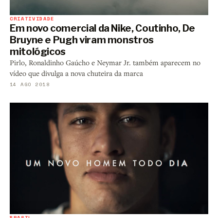
CRIATIVIDADE
Em novo comercial da Nike, Coutinho, De
Bruyne e Pugh viram monstros
mitológicos
Pirlo, Ronaldinho Gaúcho e Neymar Jr. também aparecem no
vídeo que divulga a nova chuteira da marca
14 AGO 2018
BRASIL