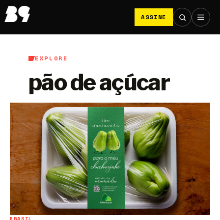
ASSINE
EXPLORE
pão de açúcar
BRASIL