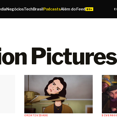
edia
Negócios
Tech
Brasil
Podcasts
Além do Feed
E
on Pictures
DIVERSO
CRIATIVIDADE