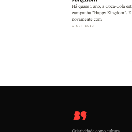
Há quase 1 ano, a Coca-Cola est
campanha "Happy Kingdom". E 
novamente com
3 SET 2010
Criatividade como cultura.