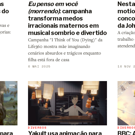
Nesta
Eu penso em você
as
motio
(morrendo)
: campanha
 do
conco
transforma medos
da Jo
irracionais maternos em
vas e
orias:
musical sombrio e divertido
A criaçã
trabalho
Campanha "I Think of You (Dying)" da
atendend
Life360 mostra mãe imaginando
cenários absurdos e trágicos enquanto
filha está fora de casa
6 MAI 2025
16 NOV 
DIVERSO
DIVERSOS
BBC: 
 para
Yakult usa animação para