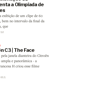
enta a Olimpíada de
es
a exibição de um clipe de 60
 bem no intervalo da final da
, que
012
S
n C3 | The Face
 pela janela dianteira do Citroën
s ampla e panorâmica - a
rancesa H criou esse filme
2011