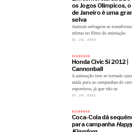
os Jogos Olímpicos, o
de Janeiro é uma gra
selva
Animais selvagens se transfor
atletas no filme de animação
11 JUL 2016
DIVERSOS
Honda Civic Si 2012 |
Cannonball
A animação tem se tornado um
saída para as campanhas de car
esportivos, já que não se
21 JUL 2011
DIVERSOS
Coca-Cola dá sequên
para campanha
Happ
Kingdom