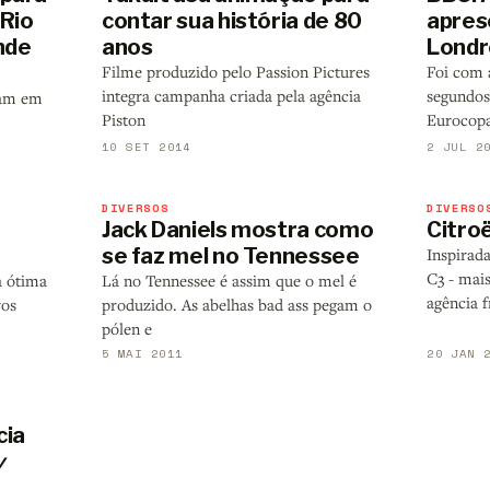
apres
 Rio
contar sua história de 80
Londr
nde
anos
Foi com 
Filme produzido pelo Passion Pictures
segundos,
integra campanha criada pela agência
mam em
Eurocopa
Piston
10 SET 2014
2 JUL 2
DIVERSOS
DIVERSO
Jack Daniels mostra como
Citroë
se faz mel no Tennessee
Inspirada
C3 - mai
a ótima
Lá no Tennessee é assim que o mel é
agência f
ros
produzido. As abelhas bad ass pegam o
pólen e
5 MAI 2011
20 JAN 
cia
y