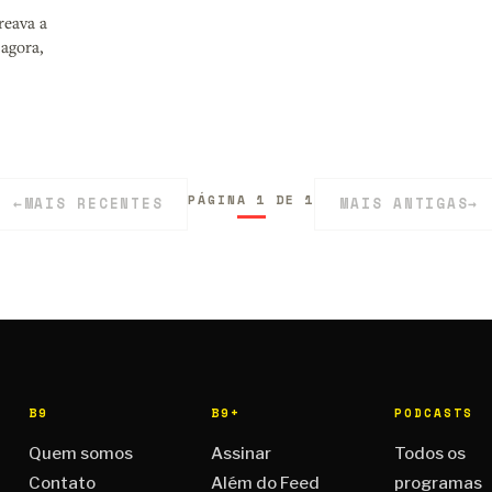
reava a
agora,
PÁGINA 1 DE 1
←
MAIS RECENTES
MAIS ANTIGAS
→
B9
B9+
PODCASTS
Quem somos
Assinar
Todos os
Contato
Além do Feed
programas