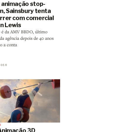
 animação stop-
n, Sainsbury tenta
rrer com comercial
hn Lewis
o é da AMV BBDO, último
 da agência depois de 40 anos
o a conta
2016
S
Animação 3D