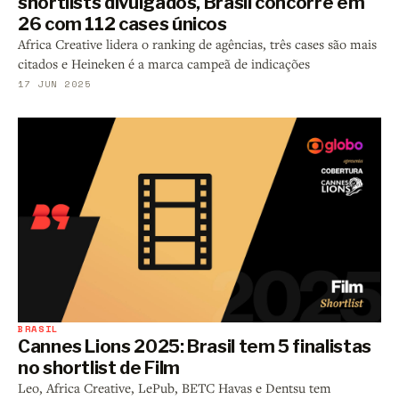
shortlists divulgados, Brasil concorre em
26 com 112 cases únicos
Africa Creative lidera o ranking de agências, três cases são mais
citados e Heineken é a marca campeã de indicações
17 JUN 2025
BRASIL
Cannes Lions 2025: Brasil tem 5 finalistas
no shortlist de Film
Leo, Africa Creative, LePub, BETC Havas e Dentsu tem