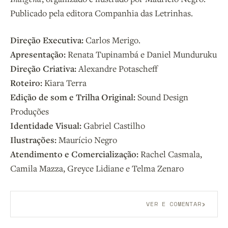
Publicado pela editora Companhia das Letrinhas.
Direção Executiva:
Carlos Merigo.
Apresentação:
Renata Tupinambá e Daniel Munduruku
Direção Criativa:
Alexandre Potascheff
Roteiro:
Kiara Terra
Edição de som e Trilha Original:
Sound Design
Produções
Identidade Visual:
Gabriel Castilho
Ilustrações:
Maurício Negro
Atendimento e Comercialização:
Rachel Casmala,
Camila Mazza, Greyce Lidiane e Telma Zenaro
›
VER E COMENTAR
Aberto a membros do B9.
Crie sua conta grátis
para