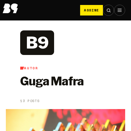
ASSINE
B9
AUTOR
Guga Mafra
13 POSTS