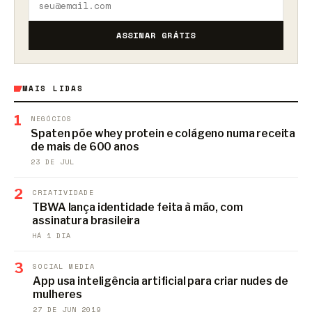
ASSINAR GRÁTIS
MAIS LIDAS
1
NEGÓCIOS
Spaten põe whey protein e colágeno numa receita
de mais de 600 anos
23 DE JUL
2
CRIATIVIDADE
TBWA lança identidade feita à mão, com
assinatura brasileira
HÁ 1 DIA
3
SOCIAL MEDIA
App usa inteligência artificial para criar nudes de
mulheres
27 DE JUN 2019