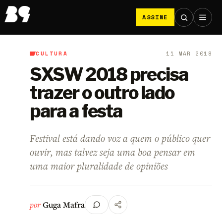
ASSINE
CULTURA
11 MAR 2018
B9
/
Cultura
SXSW 2018 precisa
trazer o outro lado
para a festa
Festival está dando voz a quem o público quer
ouvir, mas talvez seja uma boa pensar em
uma maior pluralidade de opiniões
por
Guga Mafra