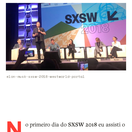
elon-musk-sxsw-2018-westworld-portal
N
o primeiro dia do
SXSW 2018
eu assisti o