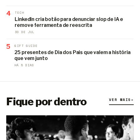
4
TECH
LinkedIn cria botão para denunciar slop de IA e
remove ferramenta de reescrita
30 DE JUL
5
GIFT GUIDE
25 presentes de Dia dos Pais que valem a história
que vem junto
HÁ 5 DIAS
Fique por dentro
VER MAIS
→