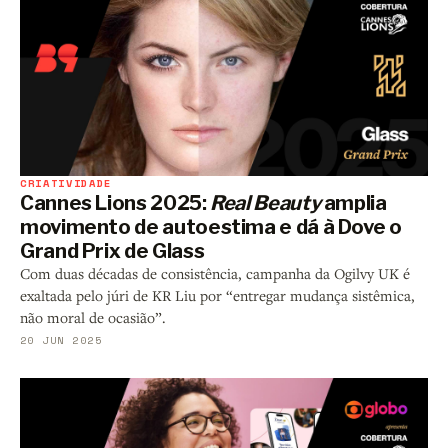
CRIATIVIDADE
Cannes Lions 2025:
Real Beauty
amplia
movimento de autoestima e dá à Dove o
Grand Prix de Glass
Com duas décadas de consistência, campanha da Ogilvy UK é
exaltada pelo júri de KR Liu por “entregar mudança sistêmica,
não moral de ocasião”.
20 JUN 2025