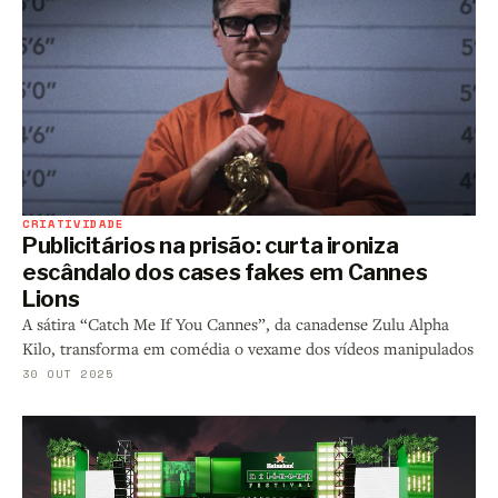
CRIATIVIDADE
Publicitários na prisão: curta ironiza
escândalo dos cases fakes em Cannes
Lions
A sátira “Catch Me If You Cannes”, da canadense Zulu Alpha
Kilo, transforma em comédia o vexame dos vídeos manipulados
30 OUT 2025