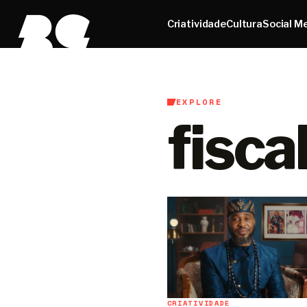
Criatividade
Cultura
Social M
EXPLORE
fisca
CRIATIVIDADE