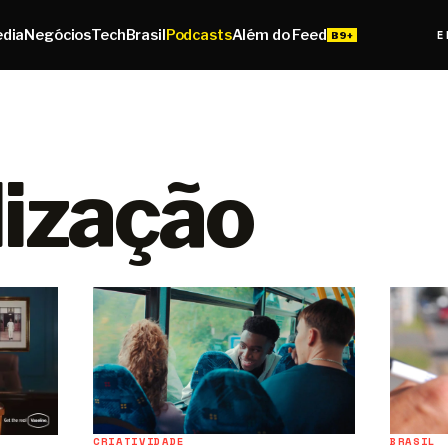
edia
Negócios
Tech
Brasil
Podcasts
Além do Feed
E
lização
CRIATIVIDADE
BRASIL