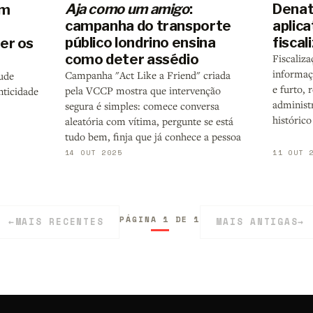
Aja como um amigo
:
Denatr
um
campanha do transporte
aplica
público londrino ensina
fiscal
er os
como deter assédio
Fiscaliza
informaç
Campanha "Act Like a Friend" criada
ude
e furto, 
pela VCCP mostra que intervenção
nticidade
administr
segura é simples: comece conversa
histórico
aleatória com vítima, pergunte se está
tudo bem, finja que já conhece a pessoa
14 OUT 2025
11 OUT 
PÁGINA 1 DE 1
←
MAIS RECENTES
MAIS ANTIGAS
→