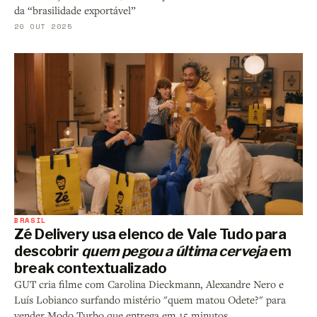
da “brasilidade exportável”
20 OUT 2025
BRASIL
Zé Delivery usa elenco de Vale Tudo para
descobrir
quem pegou a última cerveja
em
break contextualizado
GUT cria filme com Carolina Dieckmann, Alexandre Nero e
Luís Lobianco surfando mistério "quem matou Odete?" para
vender Modo Turbo que entrega em 15 minutos