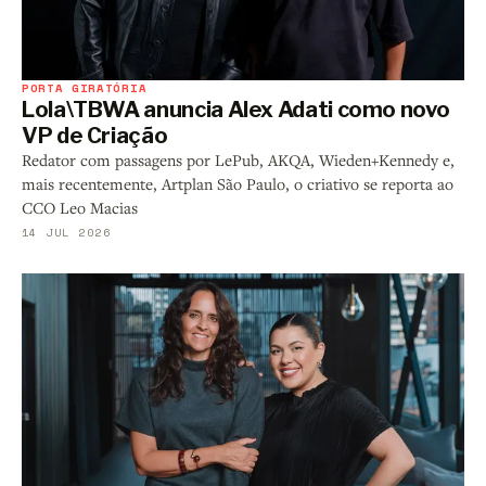
PORTA GIRATÓRIA
Lola\TBWA anuncia Alex Adati como novo
VP de Criação
Redator com passagens por LePub, AKQA, Wieden+Kennedy e,
mais recentemente, Artplan São Paulo, o criativo se reporta ao
CCO Leo Macias
14 JUL 2026