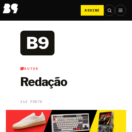
ASSINE
B9
AUTOR
Redação
112 POSTS