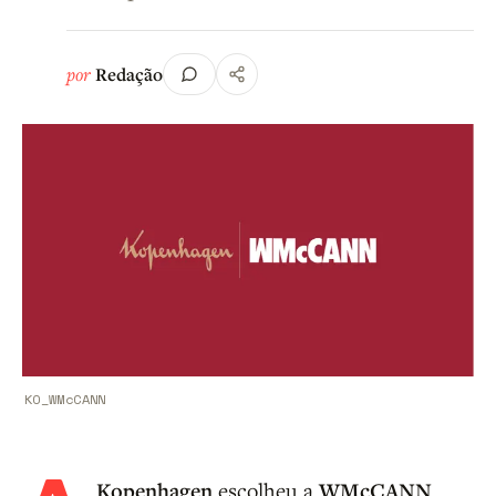
por
Redação
KO_WMcCANN
Kopenhagen
escolheu a
WMcCANN