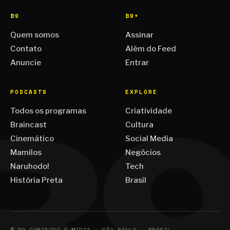
B9
B9+
Quem somos
Assinar
Contato
Além do Feed
Anuncie
Entrar
PODCASTS
EXPLORE
Todos os programas
Criatividade
Braincast
Cultura
Cinemático
Social Media
Mamilos
Negócios
Naruhodo!
Tech
História Preta
Brasil
© B9 CONTEÚDO E MÍDIA · SÃO PAULO · BRASIL