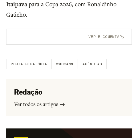
Itaipava
para a Copa 2026, com Ronaldinho
Gaúcho.
›
VER E COMENTAR
Aberto a membros do B9.
Crie sua conta grátis
para
participar.
PORTA GIRATÓRIA
WMCCANN
AGÊNCIAS
Redação
Ver todos os artigos →