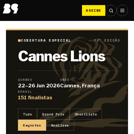
ASSINE
COBERTURA ESPECIAL
73ª EDIÇÃO
Cannes Lions
QUANDO
ONDE
22–26 Jun 2026
Cannes, França
BRASIL
151 finalistas
Tudo
Grand Prix
Shortlists
Keynotes
Análises