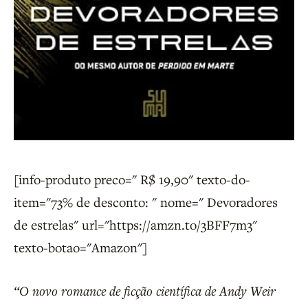
[info-produto preco=" R$ 19,90" texto-do-
item="73% de desconto: " nome=" Devoradores
de estrelas" url="https://amzn.to/3BFF7m3"
texto-botao="Amazon"]
“O novo romance de ficção científica de Andy Weir