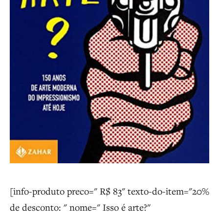
[info-produto preco=" R$ 83" texto-do-item="20%
de desconto: " nome=" Isso é arte?"