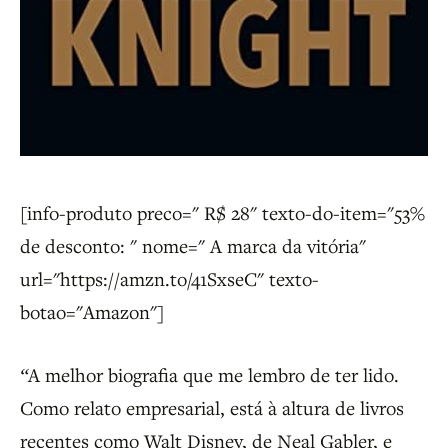
[info-produto preco=" R$ 28" texto-do-item="53%
de desconto: " nome=" A marca da vitória"
url="https://amzn.to/41SxseC" texto-
botao="Amazon"]
“
A melhor biografia que me lembro de ter lido.
Como relato empresarial, está à altura de livros
recentes como Walt Disney, de Neal Gabler, e