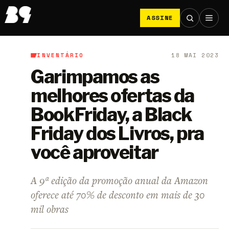
ASSINE
INVENTÁRIO
18 MAI 2023
B9
/
Inventário
Garimpamos as
melhores ofertas da
BookFriday, a Black
Friday dos Livros, pra
você aproveitar
A 9ª edição da promoção anual da Amazon
oferece até 70% de desconto em mais de 30
mil obras