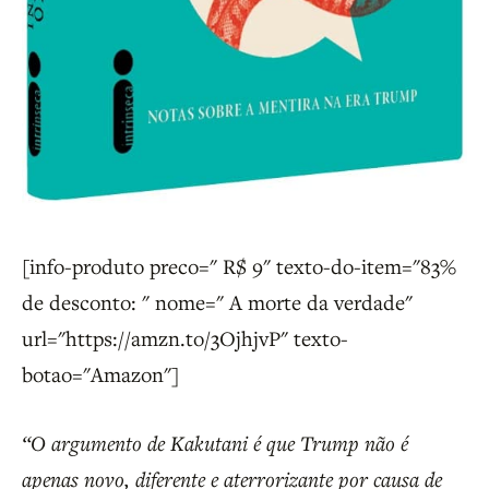
[info-produto preco=" R$ 9" texto-do-item="83%
de desconto: " nome=" A morte da verdade"
url="https://amzn.to/3OjhjvP" texto-
botao="Amazon"]
“O argumento de Kakutani é que Trump não é
apenas novo, diferente e aterrorizante por causa de