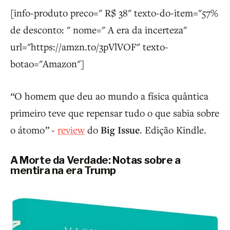
[info-produto preco=" R$ 38" texto-do-item="57%
de desconto: " nome=" A era da incerteza"
url="https://amzn.to/3pVlVOF" texto-
botao="Amazon"]
“
O homem que deu ao mundo a física quântica
primeiro teve que repensar tudo o que sabia sobre
o átomo
”
-
review
do
Big Issue
. Edição Kindle.
A Morte da Verdade: Notas sobre a
mentira na era Trump