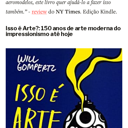
aeromodelos, este livro quer ajudá-lo a fazer isso
também.”
-
review
do
NY Times
. Edição Kindle.
Isso é Arte?: 150 anos de arte moderna do
impressionismo até hoje