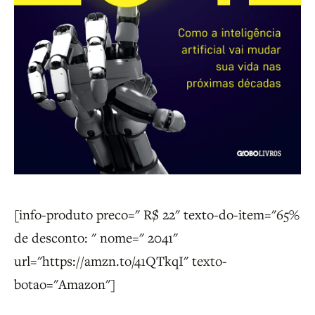
[info-produto preco=" R$ 22" texto-do-item="65%
de desconto: " nome=" 2041"
url="https://amzn.to/41QTkqI" texto-
botao="Amazon"]