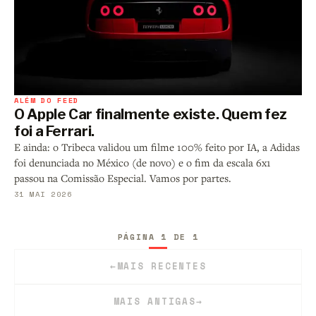
ALÉM DO FEED
O Apple Car finalmente existe. Quem fez
foi a Ferrari.
E ainda: o Tribeca validou um filme 100% feito por IA, a Adidas
foi denunciada no México (de novo) e o fim da escala 6x1
passou na Comissão Especial. Vamos por partes.
31 MAI 2026
PÁGINA 1 DE 1
←
MAIS RECENTES
MAIS ANTIGAS
→