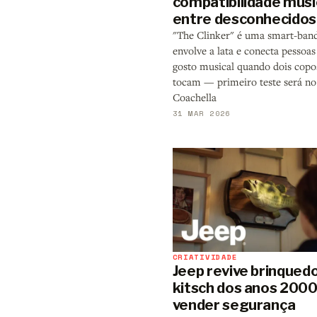
compatibilidade musi
entre desconhecidos
"The Clinker" é uma smart-ban
envolve a lata e conecta pessoas
gosto musical quando dois copo
tocam — primeiro teste será no
Coachella
31 MAR 2026
CRIATIVIDADE
Jeep revive brinqued
kitsch dos anos 2000
vender segurança