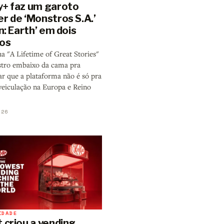
y+ faz um garoto
r de ‘Monstros S.A.’
en: Earth’ em dois
os
 "A Lifetime of Great Stories"
tro embaixo da cama pra
r que a plataforma não é só pra
 veiculação na Europa e Reino
026
IDADE
 criou a vending