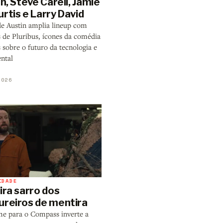
an, Steve Carell, Jamie
rtis e Larry David
 de Austin amplia lineup com
s de Pluribus, ícones da comédia
 sobre o futuro da tecnologia e
ntal
2026
IDADE
ira sarro dos
ureiros de mentira
me para o Compass inverte a