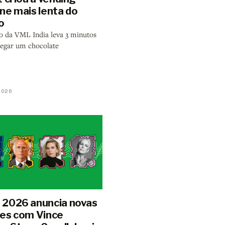
ne mais lenta do
o
ão da VML India leva 3 minutos
regar um chocolate
2026
2026 anuncia novas
es com Vince