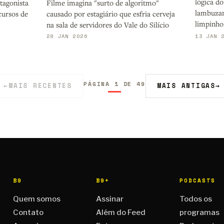
lógica d
Filme imagina "surto de algoritmo"
tagonista
lambuzam
causado por estagiário que esfria cerveja
cursos de
limpinho
na sala de servidores do Vale do Silício
28 JAN 2026
13 JAN 
PÁGINA 1 DE 49
←
MAIS RECENTES
MAIS ANTIGAS
→
B9
B9+
PODCASTS
Quem somos
Assinar
Todos os
Contato
Além do Feed
programas