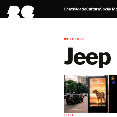
Criatividade
Cultura
Social M
EXPLORE
Jeep
BRASIL