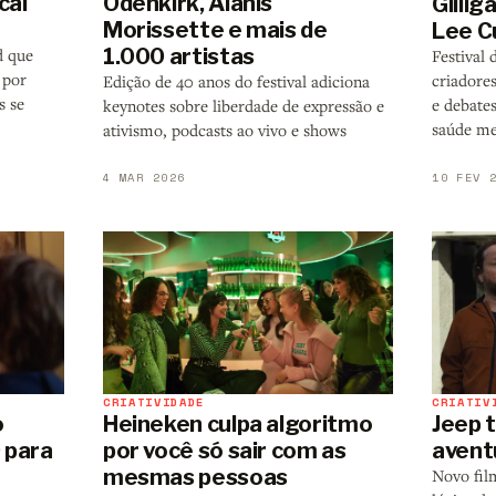
cal
Odenkirk, Alanis
Gillig
Morissette e mais de
Lee Cu
1.000 artistas
d que
Festival
 por
criadore
Edição de 40 anos do festival adiciona
s se
e debates
keynotes sobre liberdade de expressão e
saúde me
ativismo, podcasts ao vivo e shows
4 MAR 2026
10 FEV 
CRIATIVIDADE
CRIATIV
Heineken culpa algoritmo
o
Jeep t
por você só sair com as
 para
avent
mesmas pessoas
Novo fil