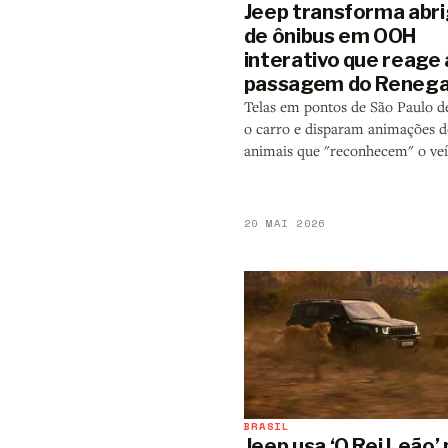
Jeep transforma abr
de ônibus em OOH
interativo que reage 
passagem do Reneg
Telas em pontos de São Paulo 
o carro e disparam animações d
animais que "reconhecem" o veí
20 MAI 2026
BRASIL
Jeep usa ‘O Rei Leão’