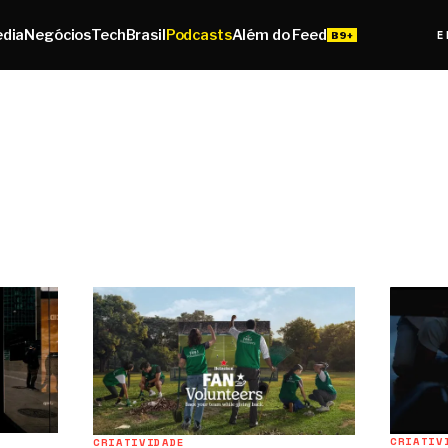
edia
Negócios
Tech
Brasil
Podcasts
Além do Feed
E
CRIATIV
CRIATIVIDADE