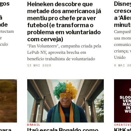
igos
Disne
Heineken descobre que
cresce
metade dos americanos já
à
a ‘Ali
mentiu pro chefe pra ver
ade
minut
futebol (e transforma o
detectam
problema em voluntariado
Campanha
e
usa mons
com cerveja)
culo
comunica
"Fan Volunteers", campanha criada pela
criança;
LePub NY, aproveita brecha em
Unido
benefício trabalhista de voluntariado
13 MAI 2026
6 MAI 2
BRASIL
CRIATIV
 para
Itaú escala Ronaldo como
KitKat