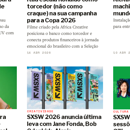
de
torcedor (não como
machi
craque) na sua campanha
mund
para a Copa 2026
bau
Instalaç
ho da
para ent
Filme criado pela Africa Creative
 SUV com
posiciona o banco como torcedor e
conecta produtos financeiros à jornada
emocional do brasileiro com a Seleção
14 ABR 2026
10 ABR 
CRIATIVIDADE
CULTURA
ira
SXSW 2026 anuncia última
SXSW 
e
leva com Jane Fonda, Bob
sessõ