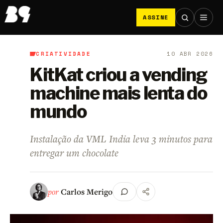
ASSINE
CRIATIVIDADE
10 ABR 2026
B9
/
Criatividade
KitKat criou a vending
machine mais lenta do
mundo
Instalação da VML India leva 3 minutos para
entregar um chocolate
por
Carlos Merigo