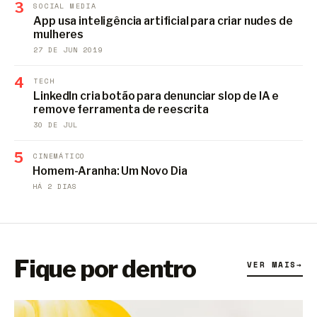
3
SOCIAL MEDIA
App usa inteligência artificial para criar nudes de
mulheres
27 DE JUN 2019
4
TECH
LinkedIn cria botão para denunciar slop de IA e
remove ferramenta de reescrita
30 DE JUL
5
CINEMÁTICO
Homem-Aranha: Um Novo Dia
HÁ 2 DIAS
Fique por dentro
VER MAIS
→