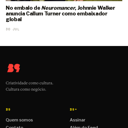
No embalo de
Neuromancer
, Johnnie Walker
anuncia Callum Turner como embaixador
global
30 JUL
Criatividade como cultura.
Cultura como negócio.
B9
B9+
Quem somos
Assinar
Contato
Além do Feed