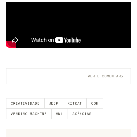
›
VER E COMENTAR
Aberto a membros do B9.
Crie sua conta grátis
para
participar.
CRIATIVIDADE
JEEP
KITKAT
OOH
VENDING MACHINE
VML
AGÊNCIAS