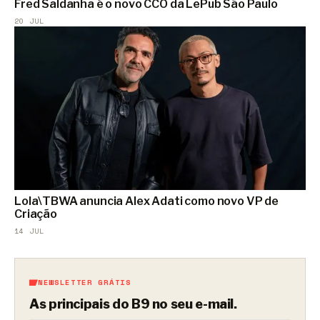
Fred Saldanha é o novo CCO da LePub São Paulo
20 JUL
Lola\TBWA anuncia Alex Adati como novo VP de
Criação
14 JUL
NEWSLETTER GRÁTIS
As principais do B9 no seu e-mail.