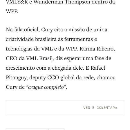
VMLY&R e Wunderman Thompson dentro da
WPP.
Na fala oficial, Cury cita a missão de unir a
criatividade brasileira às ferramentas e
tecnologias da VML e da WPP. Karina Ribeiro,
CEO da VML Brasil, diz esperar uma fase de
crescimento com a chegada dele. E Rafael
Pitanguy, deputy CCO global da rede, chamou
Cury de
"craque completo"
.
›
VER E COMENTAR
Aberto a membros do B9.
Crie sua conta grátis
para
participar.