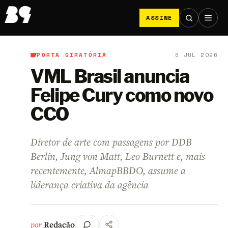
ASSINE
PORTA GIRATÓRIA
6 JUL 2026
B9
/
Porta Giratória
VML Brasil anuncia
Felipe Cury como novo
CCO
Diretor de arte com passagens por DDB
Berlin, Jung von Matt, Leo Burnett e, mais
recentemente, AlmapBBDO, assume a
liderança criativa da agência
por
Redação