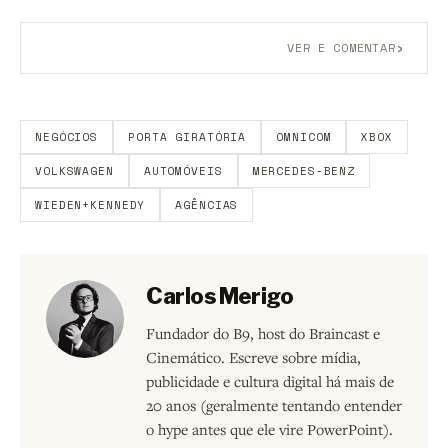
›
VER E COMENTAR
Aberto a membros do B9.
Crie sua conta grátis
para
participar.
NEGÓCIOS
PORTA GIRATÓRIA
OMNICOM
XBOX
VOLKSWAGEN
AUTOMÓVEIS
MERCEDES-BENZ
WIEDEN+KENNEDY
AGÊNCIAS
Carlos Merigo
Fundador do B9, host do Braincast e
Cinemático. Escreve sobre mídia,
publicidade e cultura digital há mais de
20 anos (geralmente tentando entender
o hype antes que ele vire PowerPoint).