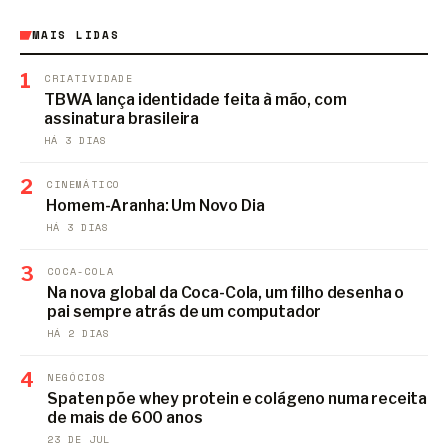
MAIS LIDAS
1
CRIATIVIDADE
TBWA lança identidade feita à mão, com
assinatura brasileira
HÁ 3 DIAS
2
CINEMÁTICO
Homem-Aranha: Um Novo Dia
HÁ 3 DIAS
3
COCA-COLA
Na nova global da Coca-Cola, um filho desenha o
pai sempre atrás de um computador
HÁ 2 DIAS
4
NEGÓCIOS
Spaten põe whey protein e colágeno numa receita
de mais de 600 anos
23 DE JUL