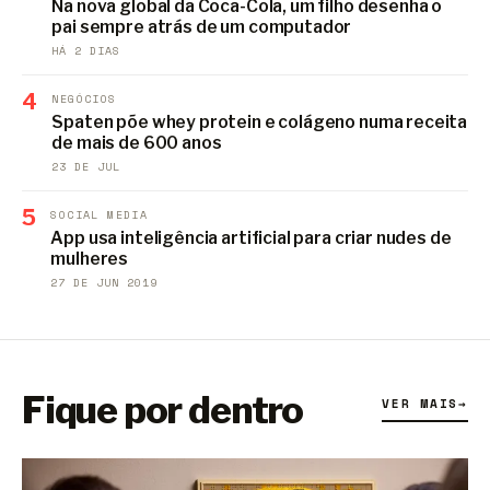
Na nova global da Coca-Cola, um filho desenha o
pai sempre atrás de um computador
HÁ 2 DIAS
4
NEGÓCIOS
Spaten põe whey protein e colágeno numa receita
de mais de 600 anos
23 DE JUL
5
SOCIAL MEDIA
App usa inteligência artificial para criar nudes de
mulheres
27 DE JUN 2019
Fique por dentro
VER MAIS
→