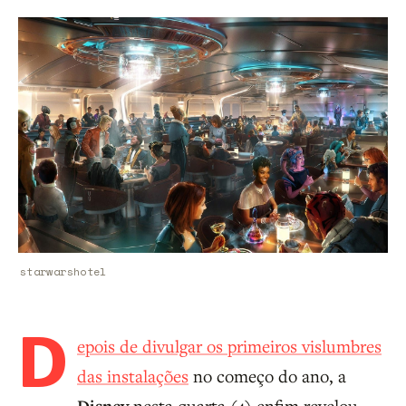
starwarshotel
D
epois de divulgar os primeiros vislumbres
das instalações
no começo do ano, a
nesta quarta (4) enfim revelou