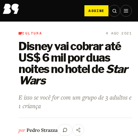
ASSINE
CULTURA
4 AGO 2021
B9
/
Cultura
Disney vai cobrar até
US$ 6 mil por duas
noites no hotel de
Star
Wars
E isso se você for com um grupo de 3 adultos e
1 criança
por
Pedro Strazza