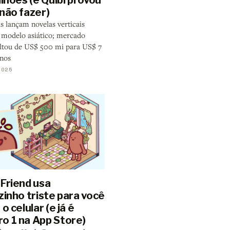
não fazer)
s lançam novelas verticais
 modelo asiático; mercado
altou de US$ 500 mi para US$ 7
anos
2025
 Friend usa
zinho triste para você
 o celular (e já é
o 1 na App Store)