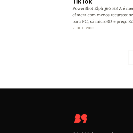
TikTok
PowerShot Elph 360 HS A é m
câmera com menos recursos: s
para PC, só microSD e preço 8
9 SET 2025