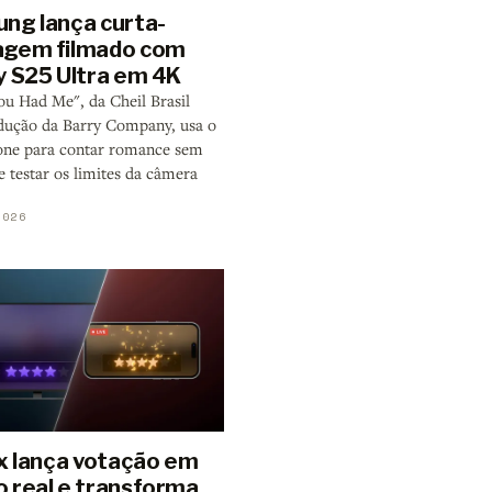
ng lança curta-
gem filmado com
y S25 Ultra em 4K
u Had Me", da Cheil Brasil
ução da Barry Company, usa o
ne para contar romance sem
e testar os limites da câmera
2026
ix lança votação em
 real e transforma