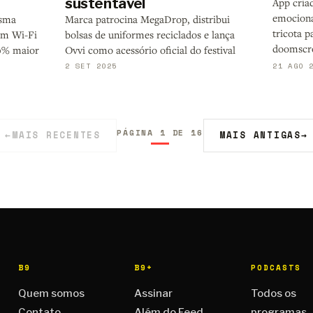
sustentável
App cria
emociona
esma
Marca patrocina MegaDrop, distribui
tricota 
em Wi-Fi
bolsas de uniformes reciclados e lança
doomscro
0% maior
Ovvi como acessório oficial do festival
2 SET 2025
21 AGO 
PÁGINA 1 DE 16
←
MAIS RECENTES
MAIS ANTIGAS
→
B9
B9+
PODCASTS
Quem somos
Assinar
Todos os
Contato
Além do Feed
programas