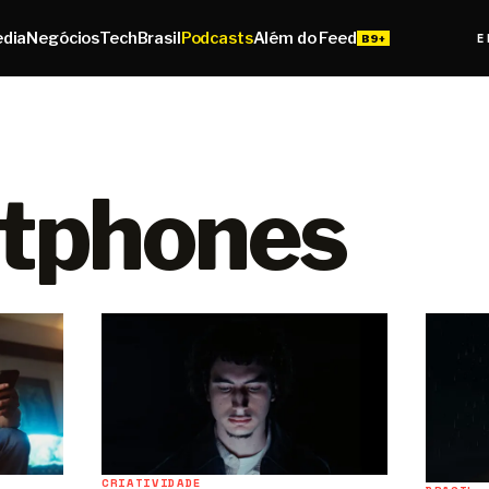
edia
Negócios
Tech
Brasil
Podcasts
Além do Feed
E
tphones
CRIATIVIDADE