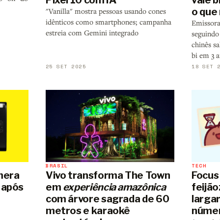
o que 
"Vanilla" mostra pessoas usando cones
idênticos como smartphones; campanha
Emissora
estreia com Gemini integrado
seguindo
chinês s
bi em 3 
25 SET 2025
18 SET 
TECH
BRASIL
Focus
mera
Vivo transforma The Town
feijão
 após
em
experiência amazônica
largar
com árvore sagrada de 60
númer
metros e karaokê