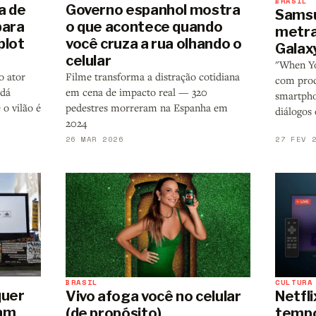
BRASIL
a de
Governo espanhol mostra
Samsu
para
o que acontece quando
metra
plot
você cruza a rua olhando o
Galax
celular
"When Yo
o ator
Filme transforma a distração cotidiana
com prod
 dá
em cena de impacto real — 320
smartpho
 o vilão é
pedestres morreram na Espanha em
diálogos 
2024
26 MAR 2026
27 FEV 
BRASIL
CULTURA
quer
Vivo afoga você no celular
Netfl
jam
(de propósito)
tempo