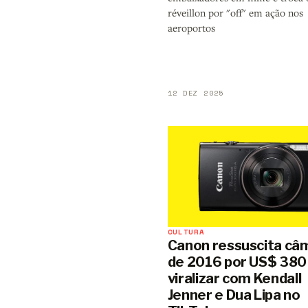
réveillon por "off" em ação nos
aeroportos
12 DEZ 2025
CULTURA
Canon ressuscita câ
de 2016 por US$ 380
viralizar com Kendall
Jenner e Dua Lipa no