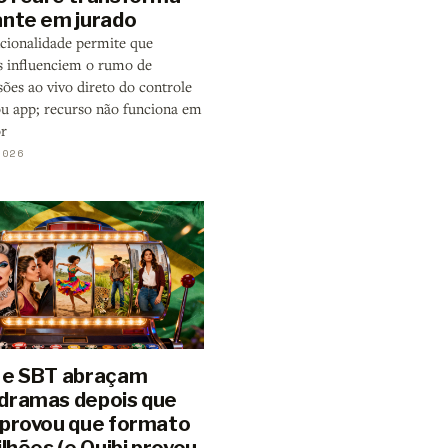
ante em jurado
cionalidade permite que
influenciem o rumo de
ões ao vivo direto do controle
u app; recurso não funciona em
r
2026
 e SBT abraçam
dramas depois que
 provou que formato
ilhões (e Quibi provou