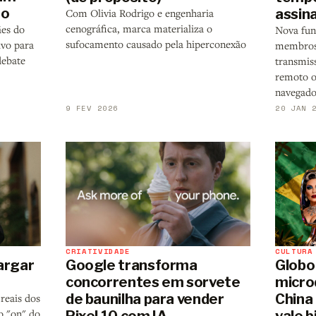
ro
assin
Com Olivia Rodrigo e engenharia
cenográfica, marca materializa o
es do
Nova fun
sufocamento causado pela hiperconexão
vo para
membros 
debate
transmiss
remoto o
navegado
9 FEV 2026
20 JAN 
CRIATIVIDADE
CULTURA
argar
Google transforma
Globo
concorrentes em sorvete
micro
de baunilha para vender
China
reais dos
o "on" do
Pixel 10 com IA
vale b