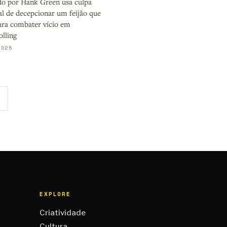
do por Hank Green usa culpa
l de decepcionar um feijão que
para combater vício em
lling
2025
EXPLORE
Criatividade
Cultura