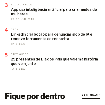
3
SOCIAL MEDIA
App usa inteligência artificial para criar nudes de
mulheres
27 DE JUN 2019
4
TECH
LinkedIn cria botão para denunciar slop de IA e
remove ferramenta de reescrita
HÁ 6 DIAS
5
GIFT GUIDE
25 presentes de Dia dos Pais que valem a história
que vem junto
HÁ 5 DIAS
Fique por dentro
VER MAIS
→