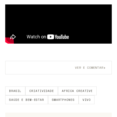
›
VER E COMENTAR
Aberto a membros do B9.
Crie sua conta grátis
para
participar.
BRASIL
CRIATIVIDADE
AFRICA CREATIVE
SAÚDE E BEM-ESTAR
SMARTPHONES
VIVO