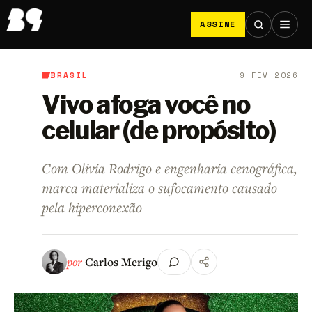
ASSINE
BRASIL
9 FEV 2026
B9
/
Brasil
Vivo afoga você no
celular (de propósito)
Com Olivia Rodrigo e engenharia cenográfica,
marca materializa o sufocamento causado
pela hiperconexão
por
Carlos Merigo