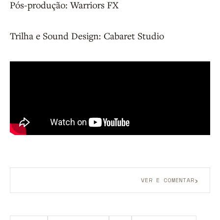
Pós-produção: Warriors FX
Trilha e Sound Design: Cabaret Studio
›
VER E COMENTAR
Aberto a membros do B9.
Crie sua conta grátis
para
participar.