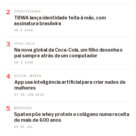
2
CRIATIVIDADE
TBWA lança identidade feita à mão, com
assinatura brasileira
HÁ 4 DIAS
3
COCA-COLA
Na nova global da Coca-Cola, um filho desenha o
pai sempre atrás de um computador
HÁ 2 DIAS
4
SOCIAL MEDIA
App usa inteligência artificial para criar nudes de
mulheres
27 DE JUN 2019
5
NEGÓCIOS
Spaten põe whey protein e colágeno numa receita
de mais de 600 anos
23 DE JUL