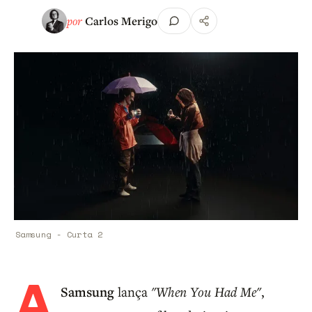
por
Carlos Merigo
Samsung - Curta 2
A
Samsung
lança
"When You Had Me"
,