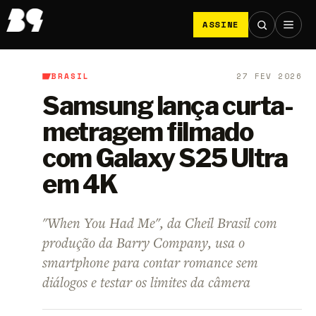
ASSINE
BRASIL
27 FEV 2026
B9
/
Brasil
Samsung lança curta-
metragem filmado
com Galaxy S25 Ultra
em 4K
"When You Had Me", da Cheil Brasil com
produção da Barry Company, usa o
smartphone para contar romance sem
diálogos e testar os limites da câmera