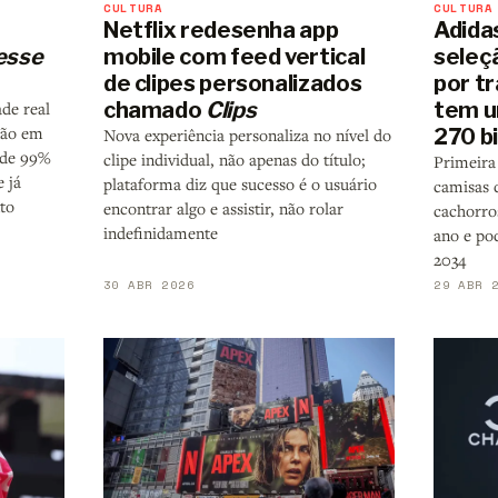
CULTURA
CULTURA
Netflix redesenha app
Adida
esse
mobile com feed vertical
seleç
de clipes personalizados
por t
chamado
Clips
tem u
ade real
não em
270 b
Nova experiência personaliza no nível do
 de 99%
clipe individual, não apenas do título;
Primeira
 já
plataforma diz que sucesso é o usuário
camisas 
to
encontrar algo e assistir, não rolar
cachorro
indefinidamente
ano e po
2034
30 ABR 2026
29 ABR 