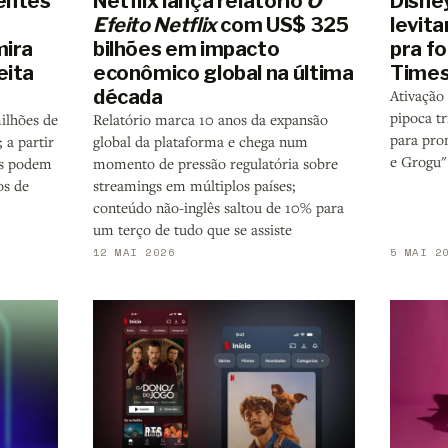
entes
Netflix lança relatório
O
Disne
Efeito Netflix
com US$ 325
levit
mira
bilhões em impacto
pra f
eita
econômico global na última
Times
década
Ativação
pipoca t
ilhões de
Relatório marca 10 anos da expansão
para pro
 a partir
global da plataforma e chega num
e Grogu"
os podem
momento de pressão regulatória sobre
s de
streamings em múltiplos países;
conteúdo não-inglês saltou de 10% para
um terço de tudo que se assiste
12 MAI 2026
5 MAI 2