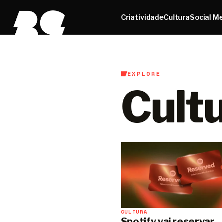
Criatividade
Cultura
Social M
EXPLORE
Cult
CULTURA
Spotify vai reservar