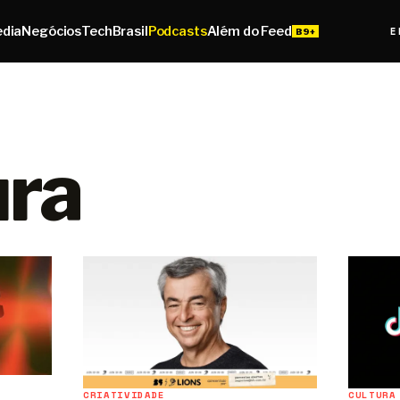
edia
Negócios
Tech
Brasil
Podcasts
Além do Feed
E
ura
CRIATIVIDADE
CULTURA