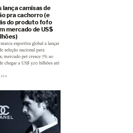
s lança camisas de
ão pra cachorro (e
rás do produto fofo
m mercado de US$
ilhões)
 marca esportiva global a lançar
de seleção nacional para
s; mercado pet cresce 7% ao
de chegar a US$ 500 bilhões até
2026