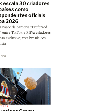
k escala 30 criadores
 países como
spondentes oficiais
pa 2026
 nasce da parceria "Preferred
" entre TikTok e FIFA; criadores
sso exclusivo; três brasileiros
lista
2026
IDADE