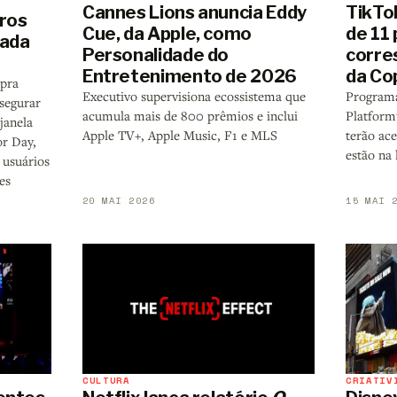
Cannes Lions anuncia Eddy
TikTo
ros
Cue, da Apple, como
de 11
cada
Personalidade do
corre
Entretenimento de 2026
da Co
 pra
Executivo supervisiona ecossistema que
Programa
 segurar
acumula mais de 800 prêmios e inclui
Platform
janela
Apple TV+, Apple Music, F1 e MLS
terão ace
or Day,
estão na 
 usuários
es
20 MAI 2026
15 MAI 
CULTURA
CRIATIV