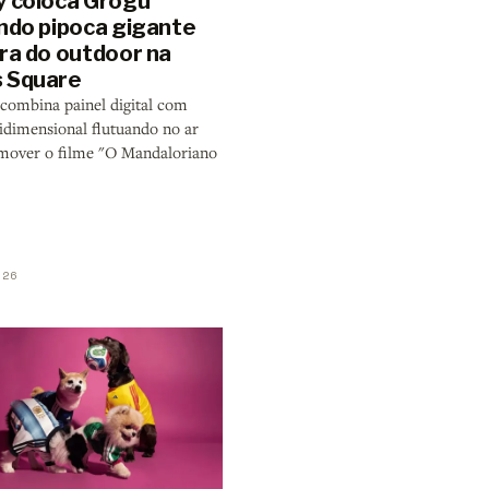
y coloca Grogu
ando pipoca gigante
ora do outdoor na
 Square
 combina painel digital com
ridimensional flutuando no ar
mover o filme "O Mandaloriano
026