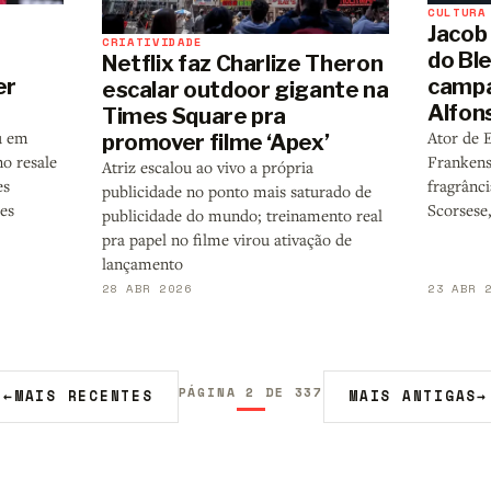
CULTURA
Jacob 
CRIATIVIDADE
do Ble
Netflix faz Charlize Theron
er
campa
escalar outdoor gigante na
Alfon
Times Square pra
u em
Ator de E
promover filme ‘Apex’
o resale
Frankens
Atriz escalou ao vivo a própria
es
fragrânc
publicidade no ponto mais saturado de
es
Scorsese
publicidade do mundo; treinamento real
pra papel no filme virou ativação de
lançamento
28 ABR 2026
23 ABR 
PÁGINA 2 DE 337
←
MAIS RECENTES
MAIS ANTIGAS
→