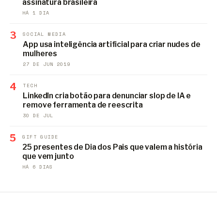
assinatura brasileira
HÁ 1 DIA
3
SOCIAL MEDIA
App usa inteligência artificial para criar nudes de
mulheres
27 DE JUN 2019
4
TECH
LinkedIn cria botão para denunciar slop de IA e
remove ferramenta de reescrita
30 DE JUL
5
GIFT GUIDE
25 presentes de Dia dos Pais que valem a história
que vem junto
HÁ 6 DIAS