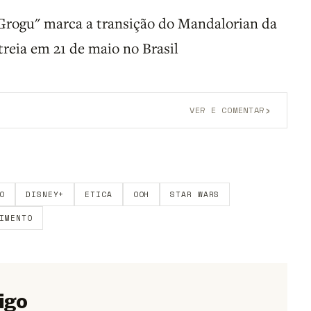
Grogu" marca a transição do Mandalorian da
reia em 21 de maio no Brasil
›
VER E COMENTAR
onta grátis
para participar.
O
DISNEY+
ETICA
OOH
STAR WARS
IMENTO
igo