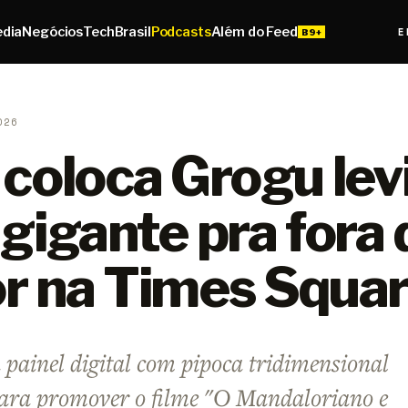
edia
Negócios
Tech
Brasil
Podcasts
Além do Feed
E
026
 coloca Grogu lev
gigante pra fora 
r na Times Squa
painel digital com pipoca tridimensional
para promover o filme "O Mandaloriano e