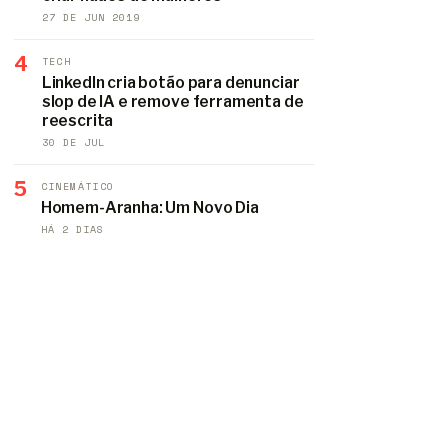
27 DE JUN 2019
4
TECH
LinkedIn cria botão para denunciar
slop de IA e remove ferramenta de
reescrita
30 DE JUL
5
CINEMÁTICO
Homem-Aranha: Um Novo Dia
HÁ 2 DIAS