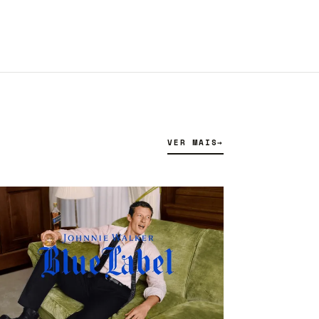
VER MAIS
→