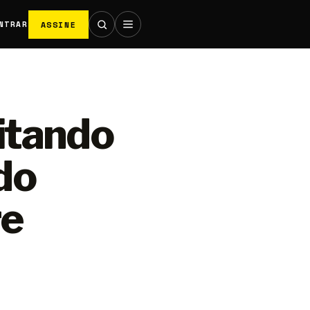
ASSINE
NTRAR
itando
do
re