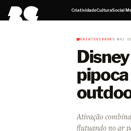
Criatividade
Cultura
Social M
CRIATIVIDADE
5 MAI 2
B9
/
Criatividade
Disney
pipoca 
outdoo
Ativação combina 
flutuando no ar 