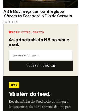
AB InBev lança campanha global
Cheers to Beer
para o Dia da Cerveja
HÁ 1 DIA
NEWSLETTER GRÁTIS
As principais do B9 no seu e-
mail.
ASSINAR GRÁTIS
B9+
Vá além do feed.
Receba a Além do Feed todo domingo: a
leitura crítica do que a semana deixou para