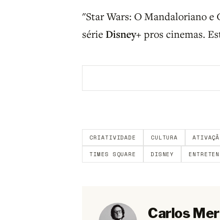
"Star Wars: O Mandaloriano e 
série
Disney+
pros cinemas. Est
Aberto a membros do B9.
Crie sua c
CRIATIVIDADE
CULTURA
ATIVAÇÃ
TIMES SQUARE
DISNEY
ENTRETEN
Carlos Mer