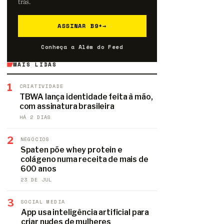
trás.
ASSINAR B9+
→
Conheça a Além do Feed
MAIS LIDAS
1
CRIATIVIDADE
TBWA lança identidade feita à mão,
com assinatura brasileira
HÁ 2 DIAS
2
NEGÓCIOS
Spaten põe whey protein e
colágeno numa receita de mais de
600 anos
23 DE JUL
3
SOCIAL MEDIA
App usa inteligência artificial para
criar nudes de mulheres