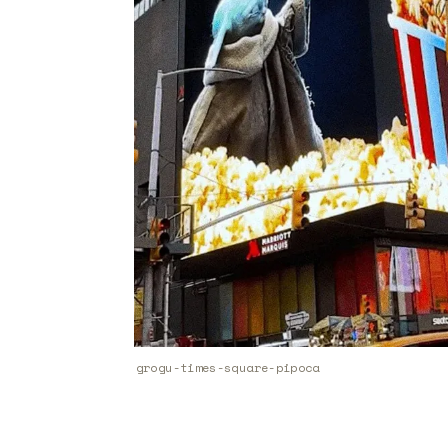
grogu-times-square-pipoca