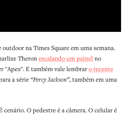
de outdoor na Times Square em uma semana.
harlize Theron
escalando um painel
no
r "Apex". E também vale lembrar
o recente
para a série
“Percy Jackson”
, também em uma
É cenário. O pedestre é a câmera. O celular é