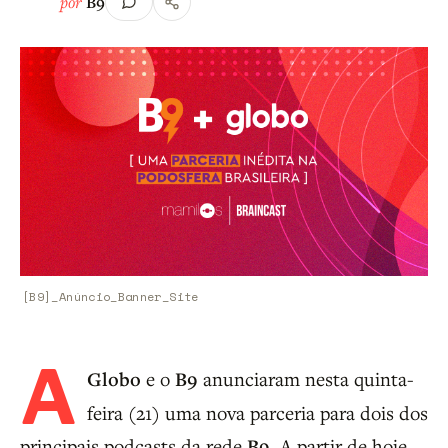
por
B9
[B9]_Anúncio_Banner_Site
A
Globo
e o
B9
anunciaram nesta quinta-
feira (21) uma nova parceria para dois dos
principais podcasts da rede
B9
. A partir de hoje,