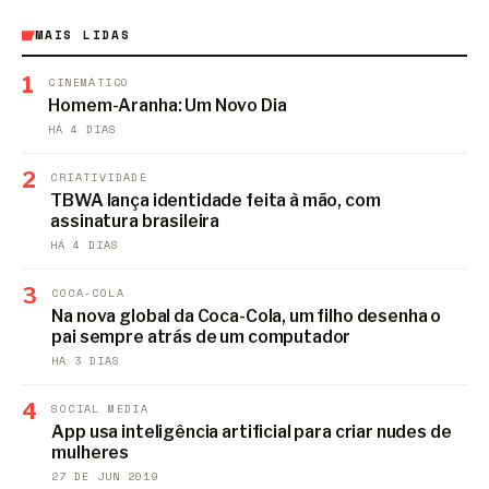
MAIS LIDAS
1
CINEMÁTICO
Homem-Aranha: Um Novo Dia
HÁ 4 DIAS
2
CRIATIVIDADE
TBWA lança identidade feita à mão, com
assinatura brasileira
HÁ 4 DIAS
3
COCA-COLA
Na nova global da Coca-Cola, um filho desenha o
pai sempre atrás de um computador
HÁ 3 DIAS
4
SOCIAL MEDIA
App usa inteligência artificial para criar nudes de
mulheres
27 DE JUN 2019