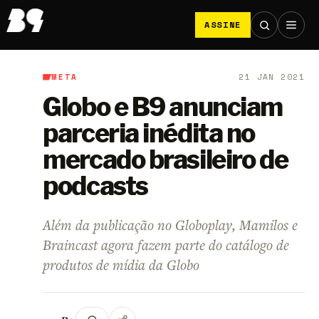
ASSINE
META
21 JAN 2021
B9
/
Meta
Globo e B9 anunciam
parceria inédita no
mercado brasileiro de
podcasts
Além da publicação no Globoplay, Mamilos e
Braincast agora fazem parte do catálogo de
produtos de mídia da Globo