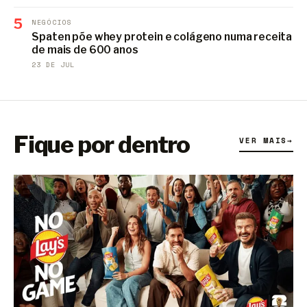
5
NEGÓCIOS
Spaten põe whey protein e colágeno numa receita
de mais de 600 anos
23 DE JUL
Fique por dentro
VER MAIS
→