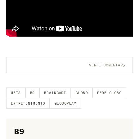
›
VER E COMENTAR
Aberto a membros do B9.
Crie sua conta grátis
para
participar.
META
B9
BRAINCAST
GLOBO
REDE GLOBO
ENTRETENIMENTO
GLOBOPLAY
B9