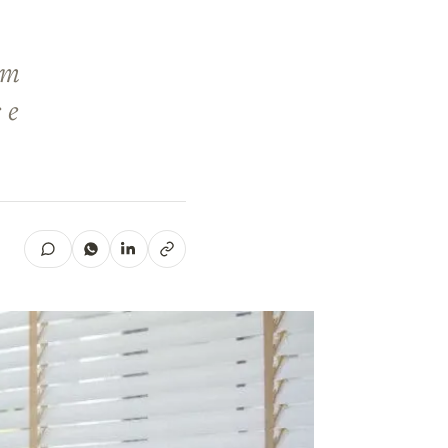
om
 e