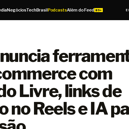
edia
Negócios
Tech
Brasil
Podcasts
Além do Feed
E
nuncia ferramen
 commerce com
 Livre, links de
 no Reels e IA p
são