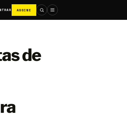
ASSINE
NTRAR
tas de
ara