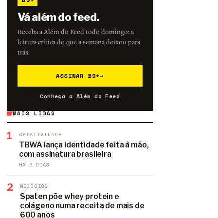
B9+
Vá além do feed.
Receba a Além do Feed todo domingo: a
leitura crítica do que a semana deixou para
trás.
ASSINAR B9+
→
Conheça a Além do Feed
MAIS LIDAS
1
CRIATIVIDADE
TBWA lança identidade feita à mão,
com assinatura brasileira
HÁ 2 DIAS
2
NEGÓCIOS
Spaten põe whey protein e
colágeno numa receita de mais de
600 anos