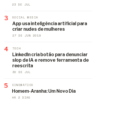
23 DE JUL
3
SOCIAL MEDIA
App usa inteligência artificial para
criar nudes de mulheres
27 DE JUN 2019
4
TECH
LinkedIn cria botão para denunciar
slop de IA e remove ferramenta de
reescrita
30 DE JUL
5
CINEMÁTICO
Homem-Aranha: Um Novo Dia
HÁ 2 DIAS