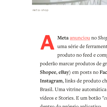
meta-shop
A
Meta
anunciou
no
Shop
uma série de ferramen
produto no feed e comp
poderão marcar produtos de gra
Shopee
,
eBay
) em posts no
Fa
Instagram
, links de produto c
Brasil. Uma vitrine automátic
vídeos e Stories. E um botão
"c
dentro do próprio aplicativo.