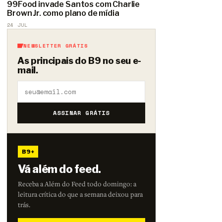
99Food invade Santos com Charlie
Brown Jr. como plano de mídia
24 JUL
NEWSLETTER GRÁTIS
As principais do B9 no seu e-
mail.
ASSINAR GRÁTIS
B9+
Vá além do feed.
Receba a Além do Feed todo domingo: a
leitura crítica do que a semana deixou para
trás.