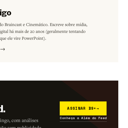
igo
o Braincast e Cinemático. Escreve sobre mídia,
digital há mais de 20 anos (geralmente tentando
que ele vire PowerPoint).
s →
d.
ASSINAR B9+
→
Conheça a Além do Feed
ingo, com análises
ção sem publicidade.