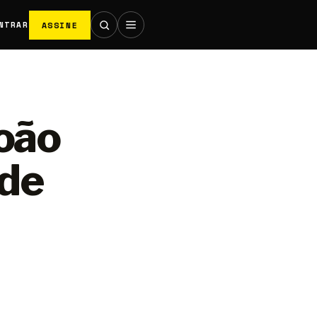
ASSINE
NTRAR
João
 de