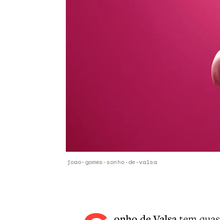
joao-gomes-sonho-de-valsa
onho de Valsa
tem quase