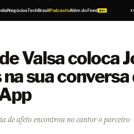
edia
Negócios
Tech
Brasil
Podcasts
Além do Feed
E
de Valsa coloca 
na sua conversa
App
a de afeto encontrou no cantor o parceiro