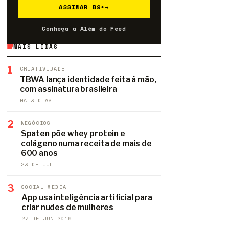
ASSINAR B9+
→
Conheça a Além do Feed
MAIS LIDAS
1
CRIATIVIDADE
TBWA lança identidade feita à mão,
com assinatura brasileira
HÁ 3 DIAS
2
NEGÓCIOS
Spaten põe whey protein e
colágeno numa receita de mais de
600 anos
23 DE JUL
3
SOCIAL MEDIA
App usa inteligência artificial para
criar nudes de mulheres
27 DE JUN 2019