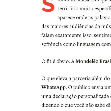
S
território muito especí
aparece onde as palavr
das maiores audiências da músi
falam exatamente isso: sentim
sofrência como linguagem com
O fit é óbvio. A
Mondelēz Brasi
O que eleva a parceria além d
WhatsApp
. O público envia u
uma declaração personalizada
dizendo o que você não sabe d