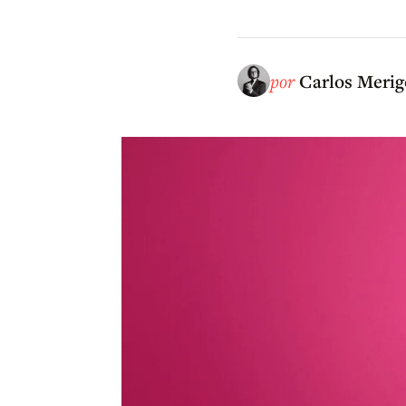
por
Carlos Merig