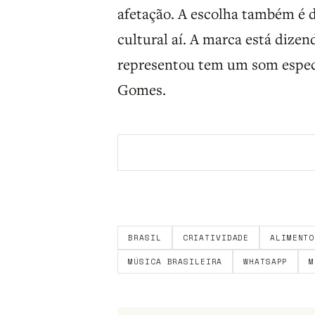
afetação. A escolha também é d
cultural aí. A marca está dize
representou tem um som especí
Gomes.
Aberto a membros do B9.
Crie sua c
BRASIL
CRIATIVIDADE
ALIMENTO
MÚSICA BRASILEIRA
WHATSAPP
M