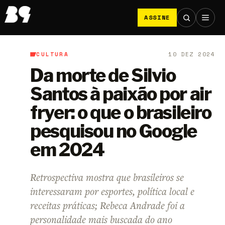
ASSINE
CULTURA
10 DEZ 2024
B9
/
Cultura
Da morte de Silvio
Santos à paixão por air
fryer: o que o brasileiro
pesquisou no Google
em 2024
Retrospectiva mostra que brasileiros se
interessaram por esportes, política local e
receitas práticas; Rebeca Andrade foi a
personalidade mais buscada do ano