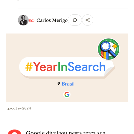
por
Carlos Merigo
google-2024
Google
divulgou nesta terça sua