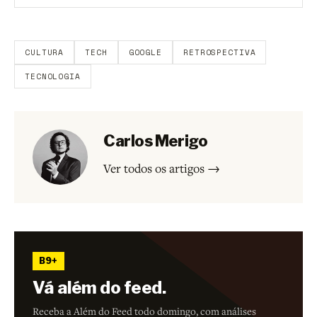
Aberto a membros do B9.
Crie sua conta grátis
para
participar.
CULTURA
TECH
GOOGLE
RETROSPECTIVA
TECNOLOGIA
Carlos Merigo
Ver todos os artigos →
B9+
Vá além do feed.
Receba a Além do Feed todo domingo, com análises