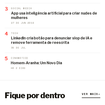
3
SOCIAL MEDIA
App usa inteligência artificial para criar nudes de
mulheres
27 DE JUN 2019
4
TECH
LinkedIn cria botão para denunciar slop de IA e
remove ferramenta de reescrita
30 DE JUL
5
CINEMÁTICO
Homem-Aranha: Um Novo Dia
HÁ 2 DIAS
Fique por dentro
VER MAIS
→