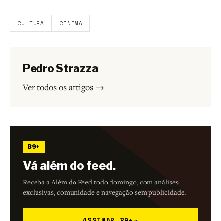
participar.
CULTURA
CINEMA
Pedro Strazza
Ver todos os artigos →
B9+
Vá além do feed.
Receba a Além do Feed todo domingo, com análises
exclusivas, comunidade e navegação sem publicidade.
ASSINAR B9+
→