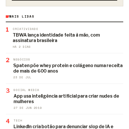
MAIS LIDAS
1
CRIATIVIDADE
TBWA lança identidade feita à mão, com
assinatura brasileira
HÁ 2 DIAS
2
NEGÓCIOS
Spaten põe whey protein e colágeno numa receita
de mais de 600 anos
23 DE JUL
3
SOCIAL MEDIA
App usa inteligência artificial para criar nudes de
mulheres
27 DE JUN 2019
4
TECH
LinkedIn cria botão para denunciar slop de IA e