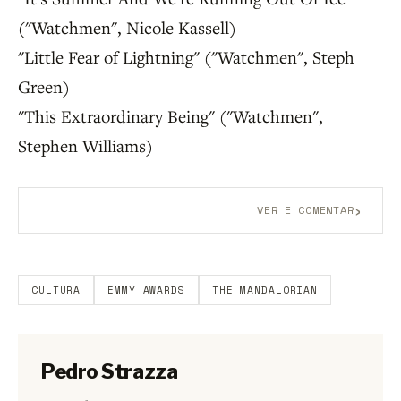
("Watchmen", Nicole Kassell)
"Little Fear of Lightning" ("Watchmen", Steph
Green)
"This Extraordinary Being" ("Watchmen",
Stephen Williams)
›
VER E COMENTAR
Aberto a membros do B9.
Crie sua conta grátis
para
participar.
CULTURA
EMMY AWARDS
THE MANDALORIAN
Pedro Strazza