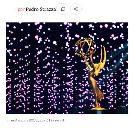
por
Pedro Strazza
EmmyAwards2018_vigilianerd