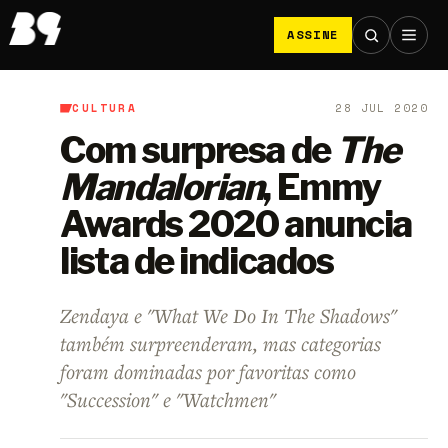
ASSINE
CULTURA
28 JUL 2020
B9
/
Cultura
Com surpresa de
The
Mandalorian
, Emmy
Awards 2020 anuncia
lista de indicados
Zendaya e "What We Do In The Shadows"
também surpreenderam, mas categorias
foram dominadas por favoritas como
"Succession" e "Watchmen"