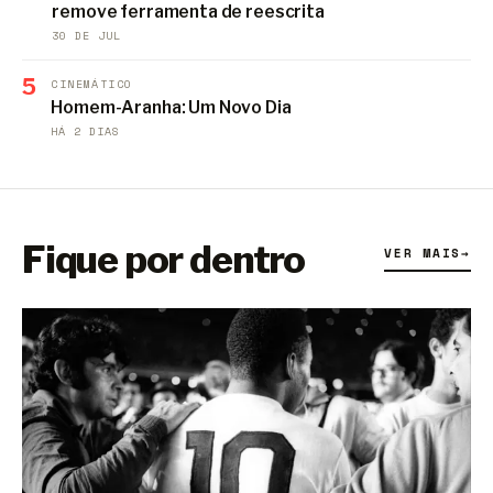
remove ferramenta de reescrita
30 DE JUL
5
CINEMÁTICO
Homem-Aranha: Um Novo Dia
HÁ 2 DIAS
Fique por dentro
VER MAIS
→