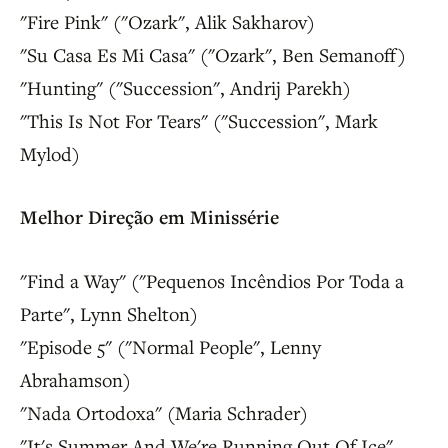
"Fire Pink" ("Ozark", Alik Sakharov)
"Su Casa Es Mi Casa" ("Ozark", Ben Semanoff)
"Hunting" ("Succession", Andrij Parekh)
"This Is Not For Tears" ("Succession", Mark
Mylod)
Melhor Direção em Minissérie
"Find a Way" ("Pequenos Incêndios Por Toda a
Parte", Lynn Shelton)
"Episode 5" ("Normal People", Lenny
Abrahamson)
"Nada Ortodoxa" (Maria Schrader)
"It's Summer And We're Running Out Of Ice"