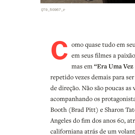
QT9_50967_r
C
omo quase tudo em se
em seus filmes a paixã
mas em
“Era Uma Vez 
repetido vezes demais para ser
de direção. Não são poucas as v
acompanhando os protagonistas
Booth (Brad Pitt) e Sharon Ta
Angeles do fim dos anos 60, at
californiana atrás de um volan