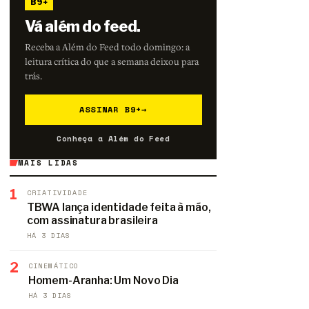
B9+
Vá além do feed.
Receba a Além do Feed todo domingo: a
leitura crítica do que a semana deixou para
trás.
ASSINAR B9+
→
Conheça a Além do Feed
MAIS LIDAS
1
CRIATIVIDADE
TBWA lança identidade feita à mão,
com assinatura brasileira
HÁ 3 DIAS
2
CINEMÁTICO
Homem-Aranha: Um Novo Dia
HÁ 3 DIAS