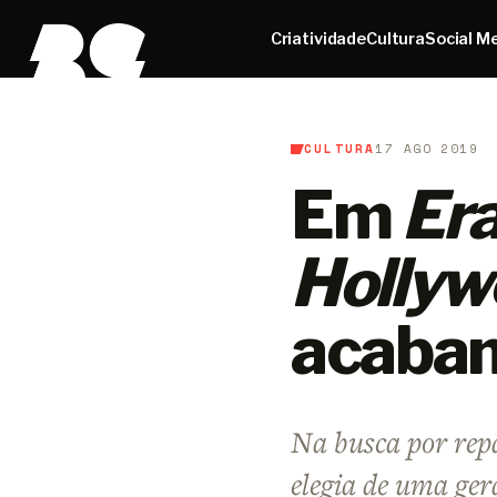
Criatividade
Cultura
Social M
CULTURA
17 AGO 2019
B9
/
Cultura
Em
Era
Hollyw
acaba
Na busca por repa
elegia de uma ge