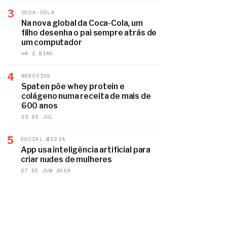
3
COCA-COLA
Na nova global da Coca-Cola, um
filho desenha o pai sempre atrás de
um computador
HÁ 2 DIAS
4
NEGÓCIOS
Spaten põe whey protein e
colágeno numa receita de mais de
600 anos
23 DE JUL
5
SOCIAL MEDIA
App usa inteligência artificial para
criar nudes de mulheres
27 DE JUN 2019