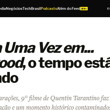
edia
Negócios
Tech
Brasil
Podcasts
Além do Feed
E
 Uma Vez em...
ood
, o tempo est
ndo
rações, 9° filme de Quentin Tarantino faz
ração e um momento histórico contaminado