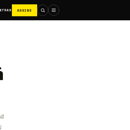
ASSINE
NTRAR
á
 a
s