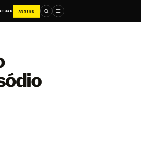
ASSINE
NTRAR
o
sódio