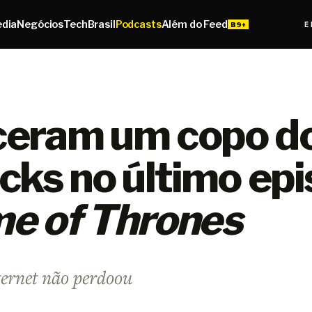
edia
Negócios
Tech
Brasil
Podcasts
Além do Feed
E
eram um copo d
cks no último epi
e of Thrones
nternet não perdoou