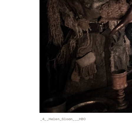
_4__Helen_Sloan___HBO