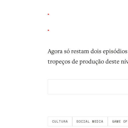
Agora só restam dois episódio
tropeços de produção deste nív
Aberto a membros do B9.
Crie sua c
CULTURA
SOCIAL MEDIA
GAME OF