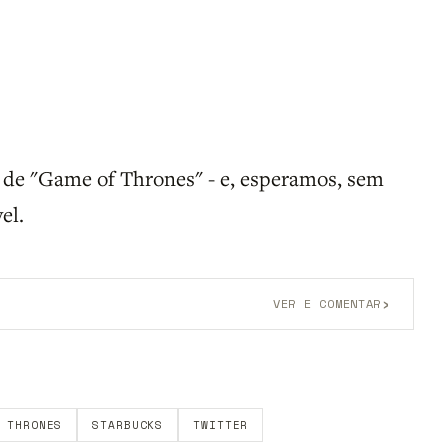
s de "Game of Thrones" - e, esperamos, sem
el.
›
VER E COMENTAR
onta grátis
para participar.
 THRONES
STARBUCKS
TWITTER