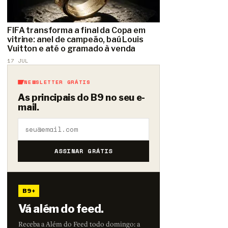
FIFA transforma a final da Copa em
vitrine: anel de campeão, baú Louis
Vuitton e até o gramado à venda
17 JUL
NEWSLETTER GRÁTIS
As principais do B9 no seu e-
mail.
ASSINAR GRÁTIS
B9+
Vá além do feed.
Receba a Além do Feed todo domingo: a