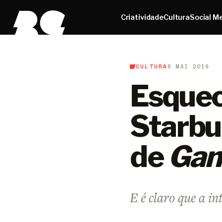
Criatividade
Cultura
Social M
CULTURA
6 MAI 2019
B9
/
Cultura
Esquec
Starbu
de
Gam
E é claro que a i