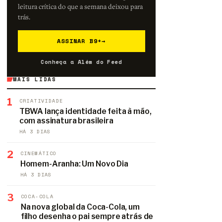
leitura crítica do que a semana deixou para
trás.
ASSINAR B9+
→
Conheça a Além do Feed
MAIS LIDAS
1
CRIATIVIDADE
TBWA lança identidade feita à mão,
com assinatura brasileira
HÁ 3 DIAS
2
CINEMÁTICO
Homem-Aranha: Um Novo Dia
HÁ 3 DIAS
3
COCA-COLA
Na nova global da Coca-Cola, um
filho desenha o pai sempre atrás de