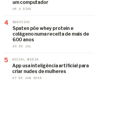
um computador
HÁ 2 DIAS
4
NEGÓCIOS
Spaten põe whey protein e
colágeno numa receita de mais de
600 anos
23 DE JUL
5
SOCIAL MEDIA
App usa inteligência artificial para
criar nudes de mulheres
27 DE JUN 2019